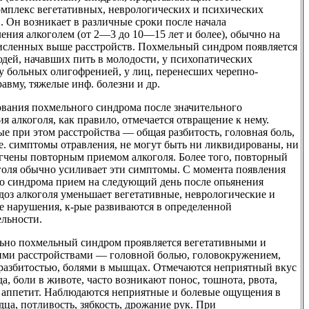
мплекс вегетативных, неврологических и психических
. Он возникает в различные сроки после начала
ения алкоголем (от 2—3 до 10—15 лет и более), обычно на
исленных выше расстройств. Похмельный синдром появляется
юдей, начавших пить в молодости, у психопатических
 у больных олигофренией, у лиц, перенесших черепно-
авму, тяжелые инф. болезни и др.
вания похмельного синдрома после значительного
я алкоголя, как правило, отмечается отвращение к нему.
е при этом расстройства — общая разбитость, головная боль,
 е. симптомы отравления, не могут быть ни ликвидированы, ни
ягчены повторным приемом алкоголя. Более того, повторный
голя обычно усиливает эти симптомы. С момента появления
о синдрома прием на следующий день после опьянения
доз алкоголя уменьшает вегетативные, неврологические и
е нарушения, к-рые развиваются в определенной
ельности.
ьно похмельный синдром проявляется вегетативными и
ими расстройствами — головной болью, головокружением,
 разбитостью, болями в мышцах. Отмечаются неприятный вкус
да, боли в животе, часто возникают понос, тошнота, рвота,
т аппетит. Наблюдаются неприятные и болевые ощущения в
дца, потливость, зябкость, дрожание рук. При