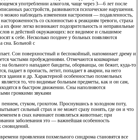
ющемся употреблении алкоголя, чаще через 3—6 лет после
описанных расстройств, развиваются психические нарушения.
го можно наблюдать изменения настроения — подавленность,
 настороженность со склонностью к реакциям тревоги, страха
На их фоне легко возникают подозрительность и неправильные
 слов и действий окружающих: все видимое и слышимое
осят к себе. Несколько позднее у больных появляются
а сна. Больной с
ыпает. Сон поверхностный и беспокойный, напоминает дрему и
ется частыми пробуждениями. Отмечаются кошмарные
 на больного нападают бандиты, оборванцы, он бежит, куда-то
ся, падает в пропасть, летит, попадает в аварии, на него
ся здания и др. Характерной особенностью похмельных
является то, что видимые больным предметы, как и он сам,
находятся в быстром движении. Сны наполняются
ными громкими звуками
 пением, стуком, грохотом. Проснувшись в холодном поту,
ытывает сильный страх и не может сразу понять, где он и что
временем в снах начинают появляться животные; при
овании заболевания это — важнейшая особенность
 сновидений.
 времени проявления похмельного синдрома становятся все