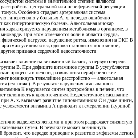
сосудистой системы в значительной степени являются
м расстройства центральной или периферической регуляции
 тонуса. Особенно страдает артериальная система.
ую гипертензию у больных А. х. нередко ошибочно
т как гипертоническую болезнь. Алкогольная миокар-
ия характеризуется нарушением метаболизма в организме, в
 миокарде. При этом отмечаются боли в области сердца,
 физической нагрузке, нарушение ритма, изменения на ЭКГ. В
 аритмии усиливаются, одышка становится постоянной,
 другие признаки сердечной недостаточности.
казывает влияние на витаминный баланс, в первую очередь
группы В. При дефиците витаминов группы В усугубляются
ские процессы в печени, развиваются периферические
ожет возникнуть тяжелейшее расстройство — алкогольная
ия (см. ниже). В результате нарушения всасывания в
витамина К нарушается синтез протромбина в печени, что
ает склонность к кровотечениям. Недостаточное всасывание
при А. х. вызывает развитие гиповитаминоза С и даже цинги,
е усвояемости витамина А приводит к гемералопии (куриной
астично выделяется легкими и при этом раздражает слизистую
ыхательных путей. В результате может возникнуть
й бронхит, что нередко приводит к развитию эмфиземы легких