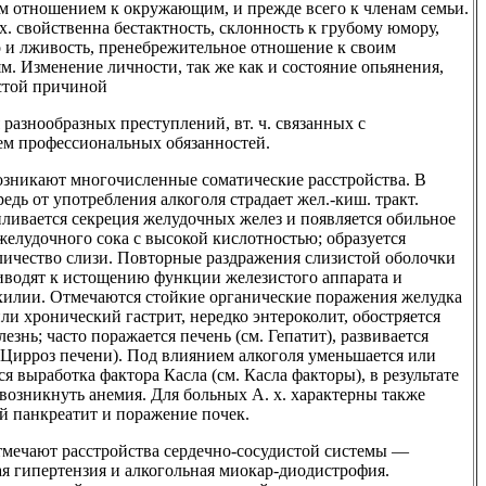
м отношением к окружающим, и прежде всего к членам семьи.
х. свойственна бестактность, склонность к грубому юмору,
о и лживость, пренебрежительное отношение к своим
м. Изменение личности, так же как и состояние опьянения,
астой причиной
разнообразных преступлений, вт. ч. связанных с
м профессиональных обязанностей.
возникают многочисленные соматические расстройства. В
едь от употребления алкоголя страдает жел.-киш. тракт.
иливается секреция желудочных желез и появляется обильное
желудочного сока с высокой кислотностью; образуется
личество слизи. Повторные раздражения слизистой оболочки
иводят к истощению функции железистого аппарата и
хилии. Отмечаются стойкие органические поражения желудка
и хронический гастрит, нередко энтероколит, обостряется
лезнь; часто поражается печень (см. Гепатит), развивается
 Цирроз печени). Под влиянием алкоголя уменьшается или
я выработка фактора Касла (см. Касла факторы), в результате
возникнуть анемия. Для больных А. х. характерны также
й панкреатит и поражение почек.
отмечают расстройства сердечно-сосудистой системы —
ая гипертензия и алкогольная миокар-диодистрофия.