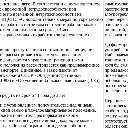
е потерпевшего. В соответствии с постановлением
симптомоко
ток временной нетрудоспособности при
расстройств
бие по временной нетрудоспособности не
злоупотребл
и ВЦСПС «О дополнительных мерах по укреплению
фоне переч
 на работе в нетрезвом состоянии рабочий может
раньше у л
жен в должности на срок до 3 мес.
личностей,
 право увольнять работников за появление на
мозговую тр
До формиро
вшие преступления в состоянии опьянения, не
употреблени
ние рассматривается как отягчающее вину
Наблюдаемы
 не допускается управление транспортными
тошнота, т.
о положения рассматривается как преднамеренное
хотя бы см
ранспорте. Виновные, в зависимости от
прием алко
вного Совета СССР «Об административной
похмельног
1983) и «Об усилении борьбы с пьянством» (1985)
небольших 
психически
последоват
едств на срок от 1 года до 3 лет.
Первоначал
и с установлением попечительства над лицами,
астеническ
свой семью в тяжелое материальное положение.
слабостью,
гласия попечителя распоряжаться своим
во рту, жаж
, пенсию и все другие виды доходов, не может
отсутствуе
 и др. Дело об ограничении дееспособности
области сер