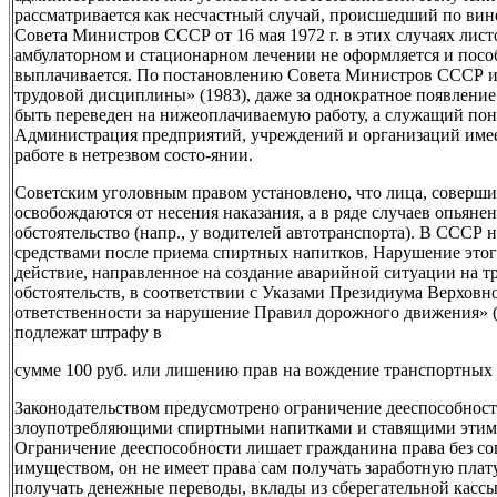
рассматривается как несчастный случай, происшедший по вин
Совета Министров СССР от 16 мая 1972 г. в этих случаях лис
амбулаторном и стационарном лечении не оформляется и посо
выплачивается. По постановлению Совета Министров СССР 
трудовой дисциплины» (1983), даже за однократное появление
быть переведен на нижеоплачиваемую работу, а служащий пони
Администрация предприятий, учреждений и организаций имеет
работе в нетрезвом состо-янии.
Советским уголовным правом установлено, что лица, соверши
освобождаются от несения наказания, а в ряде случаев опьяне
обстоятельство (напр., у водителей автотранспорта). В СССР
средствами после приема спиртных напитков. Нарушение этог
действие, направленное на создание аварийной ситуации на т
обстоятельств, в соответствии с Указами Президиума Верхо
ответственности за нарушение Правил дорожного движения» (
подлежат штрафу в
сумме 100 руб. или лишению прав на вождение транспортных ср
Законодательством предусмотрено ограничение дееспособност
злоупотребляющими спиртными напитками и ставящими этим 
Ограничение дееспособности лишает гражданина права без со
имуществом, он не имеет права сам получать заработную плату
получать денежные переводы, вклады из сберегательной кассы