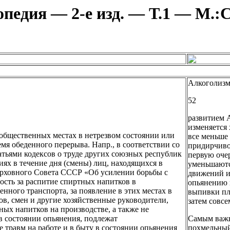
педия — 2-е изд. — Т.1 — М.:С
Алкоголизм
52
развитием А
изменяется 
общественных местах в нетрезвом состоянии или
все меньше 
мя обеденного перерыва. Напр., в соответствии со
придирчиво
атьями кодексов о труде других союзных республик
первую очер
иях в течение дня (смены) лиц, находящихся в
уменьшаютс
ерховного Совета СССР «Об усилении борьбы с
движений и
ость за распитие спиртных напитков в
опьянению п
енного транспорта, за появление в этих местах в
выпивки пл
ков, смен и другие хозяйственные руководители,
затем совсе
х напитков на производстве, а также не
в состоянии опьянения, подлежат
Самым важн
травм на работе и в быту в состоянии опьянения
похмельный