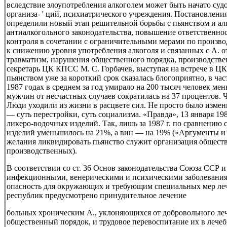
вследствие злоупотребления алкоголем может быть начато су
организа- ' ций, психиатрического учреждения. Постановле
определили новый этап решительной борьбы с пьянством и а
антиалкогольного законодательства, повышение ответственно
контроля в сочетании с ограничительными мерами по произв
к снижению уровня употребления алкоголя и связанных с А. от
травматизм, нарушения общественного порядка, производстве
секретарь ЦК КПСС М. С. Горбачев, выступая на встрече в ЦК
пьянством уже за короткий срок сказалась блогоприятно, в ч
1987 годах в среднем за год умирало на 200 тысяч человек мен
мужчин от несчастных случаев сократилась на 37 процентов. Ч
Люди уходили из жизни в расцвете сил. Не просто было изме
— суть перестройки, суть социализма. «Правда», 13 января 198
ликеро-водочных изделий. Так, лишь за 1987 г. по сравнению 
изделий уменьшилось на 21%, а вин — на 19% («Аргументы и ф
желания ликвидировать пьянство служит организация обществ
производственных).
В соответствии со ст. 36 Основ законодательства Союза ССР 
инфекционными, венерическими и психическими заболевания
опасность для окружающих и требующим специальных мер леч
республик предусмотрено принудительное лечение
больных хроническим А., уклоняющихся от добровольного л
общественный порядок, и трудовое перевоспитание их в лече