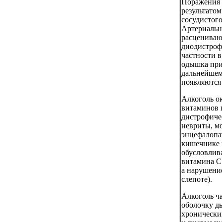
Поражения 
результато
сосудистого
Артериальн
расцениваю
диодистроф
частности в
одышка при
дальнейшем
появляются
Алкоголь о
витаминов 
дистрофиче
невриты, м
энцефалопат
кишечнике 
обусловлив
витамина С 
а нарушени
слепоте).
Алкоголь ч
оболочку д
хронически