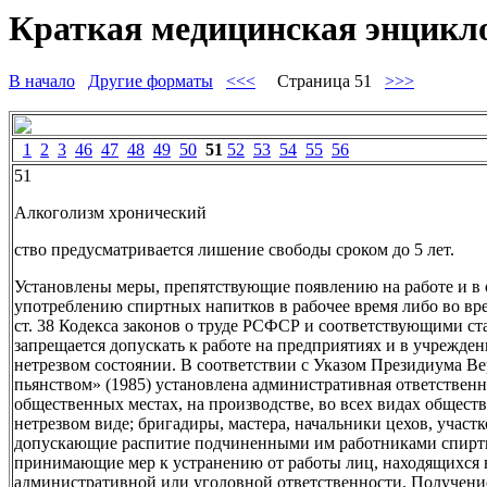
Краткая медицинская энцикло
В начало
Другие форматы
<<<
Страница 51
>>>
1
2
3
46
47
48
49
50
51
52
53
54
55
56
51
Алкоголизм хронический
ство предусматривается лишение свободы сроком до 5 лет.
Установлены меры, препятствующие появлению на работе и в 
употреблению спиртных напитков в рабочее время либо во вре
ст. 38 Кодекса законов о труде РСФСР и соответствующими ст
запрещается допускать к работе на предприятиях и в учрежден
нетрезвом состоянии. В соответствии с Указом Президиума В
пьянством» (1985) установлена административная ответственн
общественных местах, на производстве, во всех видах обществ
нетрезвом виде; бригадиры, мастера, начальники цехов, участ
допускающие распитие подчиненными им работниками спиртны
принимающие мер к устранению от работы лиц, находящихся 
административной или уголовной ответственности. Получение 