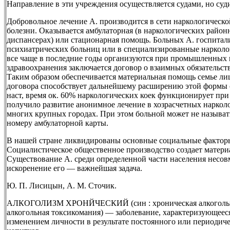
Направление в эти учреждения осуществляется судами, но суди
Добровольное лечение А. производится в сети наркологическ
болезни. Оказывается амбулаторная (в наркологических район
диспансерах) или стационарная помощь. Больных А. госпитал
психиатрических больниц или в специализированные нарколо
все чаще в последние годы организуются при промышленных
здравоохранения заключается договор о взаимных обязательств
Таким образом обеспечивается материальная помощь семье ли
договора способствует дальнейшему расширению этой формы 
наст, время ок. 60% наркологических коек функционирует п
получило развитие анонимное лечение в хозрасчетных наркол
многих крупных городах. При этом больной может не называть
номеру амбулаторной карты.
В нашей стране ликвидированы основные социальные факторы
Социалистическое общественное производство создает материа
Существование А. среди определенной части населения несов
искоренение его — важнейшая задача.
Ю. П. Лисицын, А. М. Сточик.
АЛКОГОЛИЗМ ХРОНЙЧЕСКИЙ (син : хроническая алкогольная
алкогольная токсикомания) — заболевание, характеризующеес
изменением личности в результате постоянного или периоди