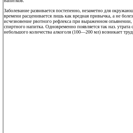
напитков.
Заболевание развивается постепенно, незаметно для окружаю
времени расценивается лишь как вредная привычка, а не болез
исчезновение рвотного рефлекса при выраженном опьянении, ч
спиртного напитка. Одновременно появляется так наз. утрата
небольшого количества алкоголя (100—200 мл) возникает тру