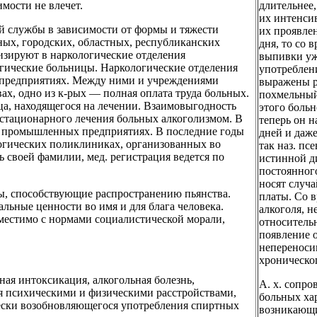
мости не влечет.
длительнее,
их интенси
ой службы в зависимости от формы и тяжести
их проявле
ных, городских, областных, республиканских
дня, то со 
изируют в наркологические отделения
выпивки уж
гические больницы. Наркологические отделения
употреблен
 предприятиях. Между ними и учреждениями
выражены р
ах, одно из к-рых — полная оплата труда больных.
похмельный 
ца, находящегося на лечении. Взаимовыгодность
этого больн
стационарного лечения больных алкоголизмом. В
теперь он 
ри промышленных предприятиях. В последние годы
дней и даж
огических поликлиниках, организованных во
так наз. п
 своей фамилии, мед. регистрация ведется по
истинной ди
постоянног
носят случа
, способствующие распространению пьянства.
платы. Со 
льные ценности во имя и для блага человека.
алкоголя, н
местимо с нормами социалистической морали,
относитель
появление о
непереноси
хроническо
 интоксикация, алкогольная болезнь,
А. х. сопр
я психическими и физическими расстройствами,
больных ха
чески возобновляющегося употребления спиртных
возникающи