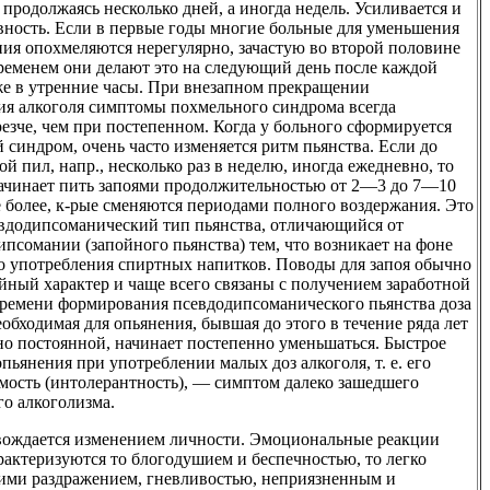
 продолжаясь несколько дней, а иногда недель. Усиливается и
вность. Если в первые годы многие больные для уменьшения
ния опохмеляются нерегулярно, зачастую во второй половине
временем они делают это на следующий день после каждой
е в утренние часы. При внезапном прекращении
ия алкоголя симптомы похмельного синдрома всегда
езче, чем при постепенном. Когда у больного сформируется
синдром, очень часто изменяется ритм пьянства. Если до
ой пил, напр., несколько раз в неделю, иногда ежедневно, то
начинает пить запоями продолжительностью от 2—3 до 7—10
е более, к-рые сменяются периодами полного воздержания. Это
севдодипсоманический тип пьянства, отличающийся от
псомании (запойного пьянства) тем, что возникает на фоне
о употребления спиртных напитков. Поводы для запоя обычно
йный характер и чаще всего связаны с получением заработной
времени формирования псевдодипсоманического пьянства доза
еобходимая для опьянения, бывшая до этого в течение ряда лет
но постоянной, начинает постепенно уменьшаться. Быстрое
пьянения при употреблении малых доз алкоголя, т. е. его
мость (интолерантность), — симптом далеко зашедшего
го алкоголизма.
овождается изменением личности. Эмоциональные реакции
рактеризуются то блогодушием и беспечностью, то легко
ми раздражением, гневливостью, неприязненным и