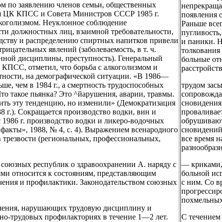
дом по заявлению членов семьи, общественных
непрекраща
ния ЦК КПСС и Совета Министров СССР 1985 г.
появления 
лкоголизмом. Неуклонное соблюдение
Раньше все
сти должностных лиц, взаимной требовательности,
пугливость,
одству и распределению спиртных напитков привели
и паники. 
рицательных явлений (заболеваемость, в т. ч.
толкования
нной дисциплины, преступность). Генеральный
больные отн
 КПСС, отметил, что борьба с алкоголизмом и
расстройств
астности, на демографической ситуации. «В 1986—
ьше, чем в 1984 г., а смертность трудоспособных
трудом зас
то такое пьянка? Это ^йарушения, аварии, травмы.
сопровожда
нить эту тенденцию, но изменили» (Демократизация
сновидения:
8 г.). Сокращается производство водки, вин и
проваливает
с 1986 г. производство водки и ликеро-водочных
обрушивают
акты», 1988, № 4, с. 4). Выражением всенародного
сновидений 
 трезвости (региональных, профессиональных,
все время 
разнообраз
и союзных республик о здравоохранении А. наряду с
— криками,
ми относится к состояниям, представляющим
больной исп
ения и профилактики. Законодательством союзных
с ним. Со 
прогрессир
похмельных
ечения, нарушающих трудовую дисциплину и
бно-трудовых профилакториях в течение 1—2 лет.
С течением