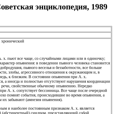
оветская энциклопедия, 1989
 хронический
. х. пьют все чаще, со случайными лицами или в одиночку;
характер опьянения: в поведении пьяного человека становится
добродушия, пьяного веселья и беззаботности, все больше
сти, злобы, агрессивного отношения к окружающим и, в
едь, к близким. В состоянии опьянения при А. х.
я, а иногда и полностью отсутствуют нарушения координации
 речи, свойственные обычному опьянению. Нередко
ри А. х. сопутствует бессонница. Все чаще после очередной
охо помнят события, происходившие во время опьянения, а
м их забывают (амнезия опьянения).
ым и наиболее постоянным признаком А. х. является
 (абстинентный) синдром, представляющий собой