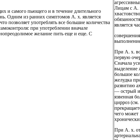
агрессивны
Лицам с А. 
щих и самого пьющего и в течение длительного
хвастовств
нь. Одним из ранних симптомов А. х. является
обязанностя
то позволяет употреблять все большие количества
является ч
 самоконтроля: при употреблении вначале
днопреодолимое желание пить еще и еще. С
совершения 
выполнение
При А. х. 
первую очер
Сначала ус
выделение 
большое ко
желудка пр
развитию а
— острый ил
язвенная бо
цирроз (см.
прекращаетс
чего может 
хронически
При А. х. 
артериальн