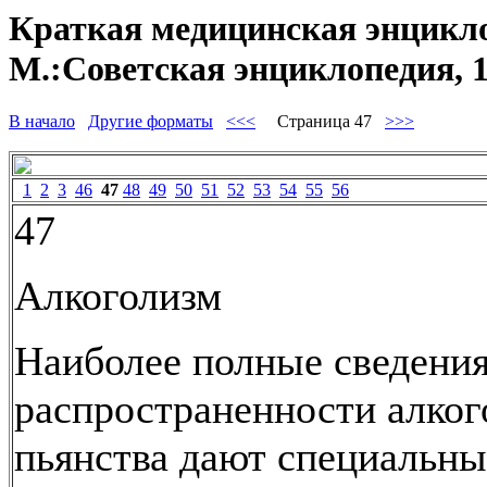
Краткая медицинская энцикло
М.:Советская энциклопедия, 
В начало
Другие форматы
<<<
Страница 47
>>>
1
2
3
46
47
48
49
50
51
52
53
54
55
56
47
Алкоголизм
Наиболее полные сведения
распространенности алког
пьянства дают специальны