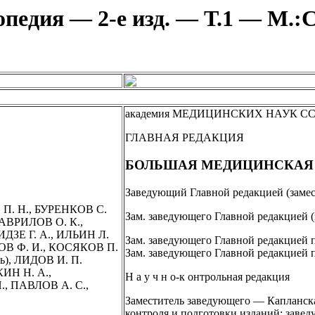
педия — 2-е изд. — Т.1 — М.:С
академия МЕДИЦИНСКИХ НАУК С
ГЛАВНАЯ РЕДАКЦИЯ
БОЛЬШАЯ МЕДИЦИНСКАЯ
Заведующий Главной редакцией (замест
 П. Н., БУРЕНКОВ С.
Зам. заведующего Главной редакцией (
ГАВРИЛОВ О. К.,
ДЗЕ Г. А., ИЛЬИН Л.
Зам. заведующего Главной редакцией п
ОВ Ф. И., КОСЯКОВ П.
Зам. заведующего Главной редакцией 
ь), ЛИДОВ И. П.
КИН Н. А.,
Н а у ч н о-к онтрольная редакция
, ПАВЛОВ А. С.,
Заместитель заведующего — Капланская
контроля и подготовки изданий: завед