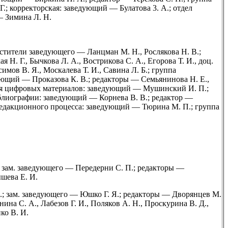
.; корректорская: заведующий — Булатова 3. А.; отдел
— Зимина Л. Н.
тители заведующего — Ланцман М. Н., Рослякова Н. В.;
 Н. Г., Бычкова Л. А., Вострикова С. А., Егорова Т. И., доц.
имов В. Я., Москалева Т. И., Савина Л. Б.; группа
ующий — Проказова К. В.; редакторы — Семьянинова Н. Е.,
ния цифровых материалов: заведующий — Мушинский И. П.;
иблиографии: заведующий — Корнева В. В.; редактор —
 редакционного процесса: заведующий — Тюрина М. П.; группа
; зам. заведующего — Передерни С. П.; редакторы —
шева Е. И.
; зам. заведующего — Юшко Г. Я.; редакторы — Дворянцев М.
нина С. А., Лабезов Г. И., Поляков А. Н., Проскурина В. Д.,
ко В. И.