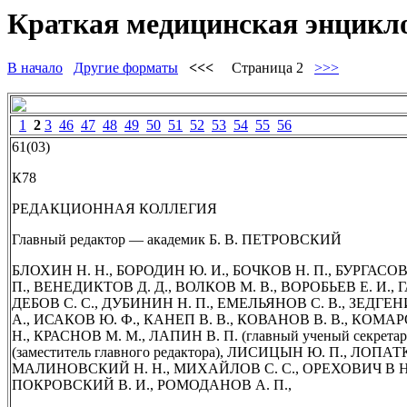
Краткая медицинская энцикло
В начало
Другие форматы
<<<
Страница 2
>>>
1
2
3
46
47
48
49
50
51
52
53
54
55
56
61(03)
К78
РЕДАКЦИОННАЯ КОЛЛЕГИЯ
Главный редактор — академик Б. В. ПЕТРОВСКИЙ
БЛОХИН Н. Н., БОРОДИН Ю. И., БОЧКОВ Н. П., БУРГАСОВ
П., ВЕНЕДИКТОВ Д. Д., ВОЛКОВ М. В., ВОРОБЬЕВ Е. И., 
ДЕБОВ С. С., ДУБИНИН Н. П., ЕМЕЛЬЯНОВ С. В., ЗЕДГЕНИ
А., ИСАКОВ Ю. Ф., КАНЕП В. В., КОВАНОВ В. В., КОМАР
Н., КРАСНОВ М. М., ЛАПИН В. П. (главный ученый секретар
(заместитель главного редактора), ЛИСИЦЫН Ю. П., ЛОПАТ
МАЛИНОВСКИЙ Н. Н., МИХАЙЛОВ С. С., ОРЕХОВИЧ В Н.
ПОКРОВСКИЙ В. И., РОМОДАНОВ А. П.,