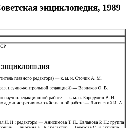
оветская энциклопедия, 1989
ССР
 ЭНЦИКЛОПЕДИЯ
итель главного редактора) — к. м. н. Сточик А. М.
зав. научно-контрольной редакцией) — Варнаков О. В.
о научно-редакционной работе — к. м. н. Бородулин В. И.
по административно-хозяйственной работе — Лисовский И. А.
 JI. Н.; редакторы — Анисимова Т. П., Евланова Р. Н.; группа
ующий — Биркина Н. А.; редактор — Терехова С. Н.; группа