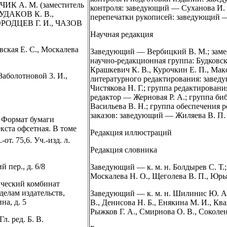
ИК А. М. (заместитель
контроля: заведующий — Суханова И. Г
СУДАКОВ К. В.,
перепечатки рукописей: заведующий 
РОДЦЕВ Г. И., ЧАЗОВ
Научная редакция
ская Е. С., Москалева
Заведующий — Вербицкий В. М.; замес
научно-редакционная группа: Будковская
Крашкевич К. В., Курочкин Е. П., Макс
Заболотновой 3. И.,
литературного редактирования: завед
Чистякова Н. Г.; группа редактирова
редактор — Жерновая Р. А.; группа б
Васильева В. Н.; группа обеспечения
заказов: заведующий — Жиляева В. П.
. Формат бумаги
кста офсетная. В томе
Редакция иллюстраций
от. 75,6. Уч.-изд. л.
Редакция словника
 пер., д. 6/8
Заведующий — к. м. н. Болдырев С. Т.
Москалева Н. О., Щеголева В. П., Юры
ческий комбинат
елам издательств,
Заведующий — к. м. н. Шилинис Ю. А.
на, д. 5
В., Денисова Н. Б., Енякина М. И., Ква
Рыжков Г. А., Смирнова О. В., Соколен
. ред. Б. В.