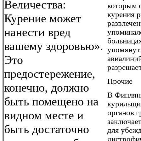
Величества:
которым 
курения р
Курение может
развлечен
нанести вред
упоминало
больница
вашему здоровью».
упомянуть
Это
авиалиний
разрешает
предостережение,
Прочие
конечно, должно
В Финлянд
быть помещено на
курильщи
органов г
видном месте и
заключает
быть достаточно
для убеж
дистрофи