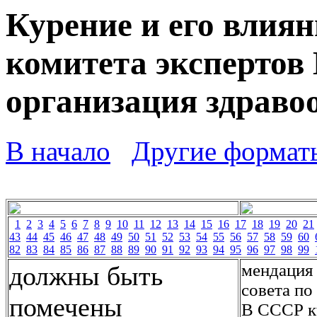
Курение и его влиян
комитета экспертов
организация здраво
В начало
Другие формат
1
2
3
4
5
6
7
8
9
10
11
12
13
14
15
16
17
18
19
20
21
43
44
45
46
47
48
49
50
51
52
53
54
55
56
57
58
59
60
82
83
84
85
86
87
88
89
90
91
92
93
94
95
96
97
98
99
мендация 
должны быть
совета по
помечены
В СССР к