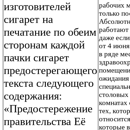
изготовителей
рабочих м
только по
сигарет на
Абсолютно
работают
печатание по обеим
даже если
сторонам каждой
от 4 июня
в ряде ме
пачки сигарет
здравоохр
предостерегающего
помещения
ожидания
текста следующего
специальн
содержания:
столовых 
комнатах 
«Предостережение
тех, кото
относится
правительства Её
которые в