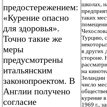
школах, 
предостережением:
предприят
«Курение опасно
таких мес
помещения
для здоровья».
Чехослов
Точно такие же
Турцию, с
некоторых
меры
в других 
стороне. 
предусмотрены
рассматри
итальянским
на киноте
Зеландии 
законопроектом. В
число мес
Англии получено
обществе
курение в
согласие
1969 г., 