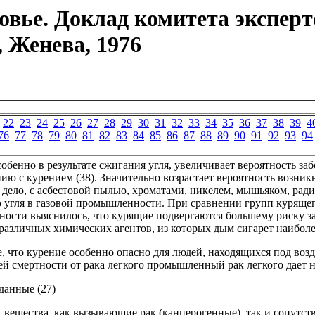
ровье. Доклад комитета экспер
 Женева, 1976
22
23
24
25
26
27
28
29
30
31
32
33
34
35
36
37
38
39
4
76
77
78
79
80
81
82
83
84
85
86
87
88
89
90
91
92
93
94
собенно в результате сжигания угля, увеличивает вероятность за
ию с курением (38). Значительно возрастает вероятность возник
дело, с асбестовой пылью, хроматами, никелем, мышьяком, ра
 угля в газовой промышленности. При сравнении групп курящег
ости выяснилось, что курящие подвергаются большему риску забо
 различных химических агентов, из которых дым сигарет наибол
, что курение особенно опасно для людей, находящихся под в
ей смертности от рака легкого промышленный рак легкого дает 
данные (27)
 вещества, как вызывающие рак (канцерогенные), так и сопутст