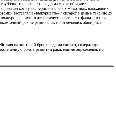
т трубочного и сигаретного дыма также обладает
го рака легкого у экспериментальных животных, вдыхавших
томии заставляли «выкуривать» 7 сигарет в день в течение 29
 «выкуривавших» то же количество сигарет с фильтром или
коклеточный рак не развивался, но отмечались обширные
действия на эпителий бронхов дыма сигарет, содержащего
остепенную роль в развитии рака, еще не определены, но