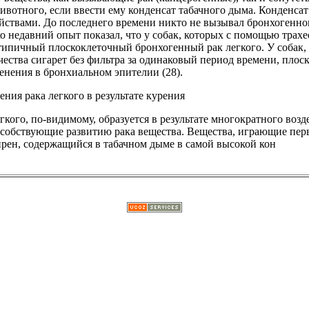
ивотного, если ввести ему конденсат табачного дыма. Конденса
ствами. До последнего времени никто не вызывал бронхогенно
 недавний опыт показал, что у собак, которых с помощью трахео
 типичный плоскоклеточный бронхогенный рак легкого. У собак,
чества сигарет без фильтра за одинаковый период времени, плос
енения в бронхиальном эпителии (28).
ния рака легкого в результате курения
гкого, по-видимому, образуется в результате многократного воз
собствующие развитию рака вещества. Вещества, играющие перв
пирен, содержащийся в табачном дыме в самой высокой кон