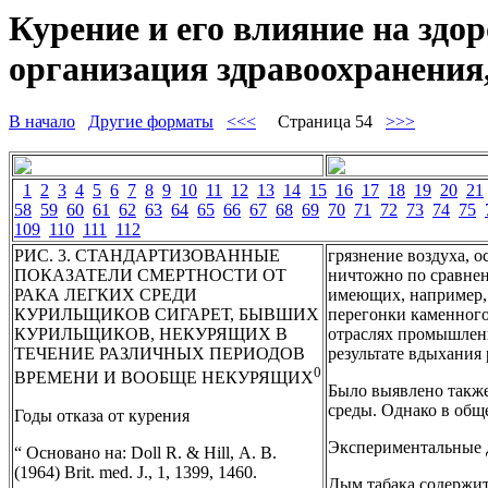
Курение и его влияние на здо
организация здравоохранения,
В начало
Другие форматы
<<<
Страница 54
>>>
1
2
3
4
5
6
7
8
9
10
11
12
13
14
15
16
17
18
19
20
21
58
59
60
61
62
63
64
65
66
67
68
69
70
71
72
73
74
75
109
110
111
112
РИС. 3. СТАНДАРТИЗОВАННЫЕ
грязнение воздуха, о
ПОКАЗАТЕЛИ СМЕРТНОСТИ ОТ
ничтожно по сравнен
РАКА ЛЕГКИХ СРЕДИ
имеющих, например, 
КУРИЛЬЩИКОВ СИГАРЕТ, БЫВШИХ
перегонки каменного
КУРИЛЬЩИКОВ, НЕКУРЯЩИХ В
отраслях промышленн
ТЕЧЕНИЕ РАЗЛИЧНЫХ ПЕРИОДОВ
результате вдыхания
0
ВРЕМЕНИ И ВООБЩЕ НЕКУРЯЩИХ
Было выявлено также
среды. Однако в общ
Годы отказа от курения
Экспериментальные 
“ Основано на: Doll R. & Hill, А. В.
(1964) Brit. med. J., 1, 1399, 1460.
Дым табака содержит