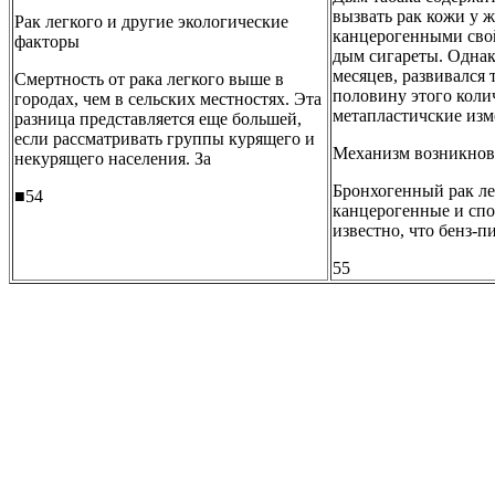
вызвать рак кожи у ж
Рак легкого и другие экологические
канцерогенными свой
факторы
дым сигареты. Однако
месяцев, развивался
Смертность от рака легкого выше в
половину этого коли
городах, чем в сельских местностях. Эта
метапластичские изм
разница представляется еще большей,
если рассматривать группы курящего и
Механизм возникнове
некурящего населения. За
Бронхогенный рак ле
■54
канцерогенные и спо
известно, что бенз-
55