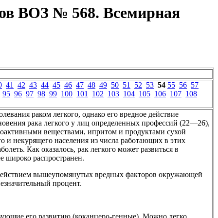
тов ВОЗ № 568. Всемирная
0
41
42
43
44
45
46
47
48
49
50
51
52
53
54
55
56
57
95
96
97
98
99
100
101
102
103
104
105
106
107
108
болевания раком легкого, однако его вредное действие
новения рака легкого у лиц определенных профессий (22—26),
диоактивными веществами, ипритом и продуктами сухой
о и некурящего населения из числа работающих в этих
леть. Как оказалось, рак легкого может развиться в
ее широко распространен.
оздействием вышеупомянутых вредных факторов окружающей
незначительный процент.
вующие его развитию (коканцеро-генные). Можно легко