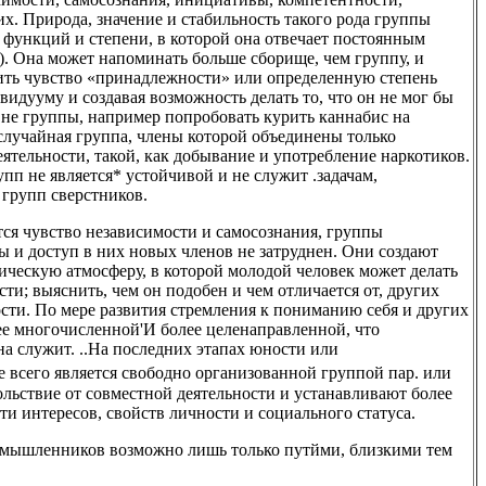
х. Природа, значение и стабильность такого рода группы
, функций и степени, в которой она отвечает постоянным
.3). Она может напоминать больше сборище, чем группу, и
чить чувство «принадлежности» или определенную степень
идууму и создавая возможность делать то, что он не мог бы
 вне группы, например попробовать курить каннабис на
случайная группа, члены которой объединены только
ятельности, такой, как добывание и употребление наркотиков.
упп не является* устойчивой и не служит .задачам,
рупп сверстников.
тся чувство независимости и самосознания, группы
ы и доступ в них новых членов не затруднен. Они создают
ическую атмосферу, в которой молодой человек может делать
и; выяснить, чем он подобен и чем отличается от, других
сти. По мере развития стремления к пониманию себя и других
ее многочисленной'И более целенаправленной, что
на служит. ..На последних этапах юности или
ее всего является свободно организованной группой пар. или
льствие от совместной деятельности и устанавливают более
и интересов, свойств личности и социального статуса.
омышленников возможно лишь только путйми, близкими тем