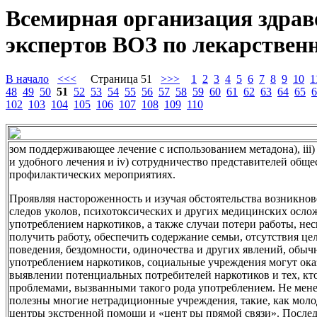
Всемирная организация здрав
экспертов ВОЗ по лекарственн
В начало
<<<
Страница 51
>>>
1
2
3
4
5
6
7
8
9
10
1
48
49
50
51
52
53
54
55
56
57
58
59
60
61
62
63
64
65
6
102
103
104
105
106
107
108
109
110
зом поддерживающее лечение с использованием метадона), iii
и удобного лечения и iv) сотрудничество представителей обще
профилактических мероприятиях.
Проявляя настороженность и изучая обстоятельства возникнов
следов уколов, психотоксических и других медицинских ослож
употреблением наркотиков, а также случаи потери работы, не
получить работу, обеспечить содержание семьи, отсутствия ц
поведения, бездомности, одиночества и других явлений, обыч
употреблением наркотиков, социальные учреждения могут ок
выявлении потенциальных потребителей наркотиков и тех, кто
проблемами, вызванными такого рода употреблением. Не менее
полезны многие нетрадиционные учреждения, такие, как мол
центры экстренной помощи и «цент ры прямой связи». После