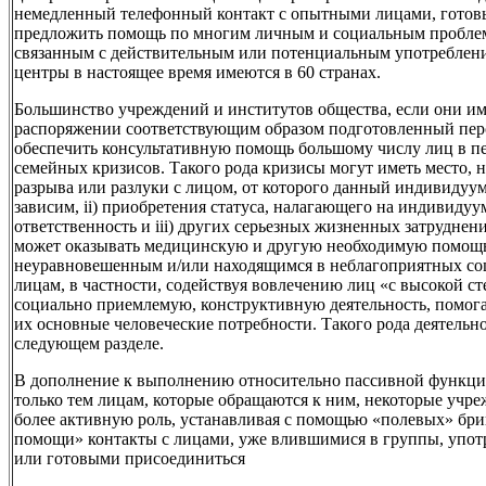
немедленный телефонный контакт с опытными лицами, готов
предложить помощь по многим личным и социальным проблем
связанным с действительным или потенциальным употреблени
центры в настоящее время имеются в 60 странах.
Большинство учреждений и институтов общества, если они им
распоряжении соответствующим образом подготовленный перс
обеспечить консультативную помощь большому числу лиц в 
семейных кризисов. Такого рода кризисы могут иметь место, на
разрыва или разлуки с лицом, от которого данный индивидуу
зависим, ii) приобретения статуса, налагающего на индивиду
ответственность и iii) других серьезных жизненных затрудне
может оказывать медицинскую и другую необходимую помощ
неуравновешенным и/или находящимся в неблагоприятных со
лицам, в частности, содействуя вовлечению лиц «с высокой с
социально приемлемую, конструктивную деятельность, помо
их основные человеческие потребности. Такого рода деятельно
следующем разделе.
В дополнение к выполнению относительно пассивной функци
только тем лицам, которые обращаются к ним, некоторые учре
более активную роль, устанавливая с помощью «полевых» бри
помощи» контакты с лицами, уже влившимися в группы, упот
или готовыми присоединиться