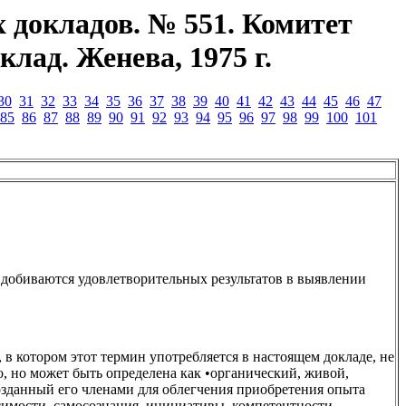
 докладов. № 551. Комитет
лад. Женева, 1975 г.
30
31
32
33
34
35
36
37
38
39
40
41
42
43
44
45
46
47
85
86
87
88
89
90
91
92
93
94
95
96
97
98
99
100
101
 добиваются удовлетворительных результатов в выявлении
 в котором этот термин употребляется в настоящем докладе, не
о, но может быть определена как •органический, живой,
зданный его членами для облегчения приобретения опыта
симости, самосознания, инициативы, компетентности,