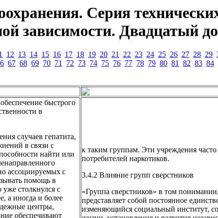
оохранения. Серия технических
ой зависимости. Двадцатый док
1
12
13
14
15
16
17
18
19
20
21
22
23
24
25
26
27
28
29
6
67
68
69
70
71
72
73
74
75
76
77
78
79
80
81
82
83
84
) обеспечение быстрого
ственности в
ения случаев гепатита,
нений в связи с
к таким группам. Эти учреждения часто
способности найти или
потребителей наркотиков.
еленаправленного
но ассоциируемых с
3.4.2 Влияние групп сверстников
азывать помощь в
 уже столкнулся с
«Группа сверстников» в том понимании,
, а иногда и более
представляет собой постоянное единств
одежные центры,
изменяющийся социальный институт, со
дние обеспечивают
жизни, установления и развития незави