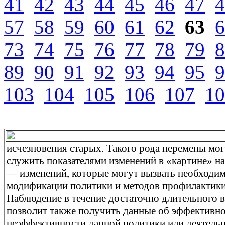
41
42
43
44
45
46
47
4
57
58
59
60
61
62
63
6
73
74
75
76
77
78
79
8
89
90
91
92
93
94
95
9
103
104
105
106
107
10
исчезновения старых. Такого рода перемены мо
служить показателями изменений в «картине» н
— изменений, которые могут вызвать необходи
модификации политики и методов профилактики
Наблюдение в течение достаточно длительного 
позволит также получить данные об эффективно
неэффективности данной политики или деятельн