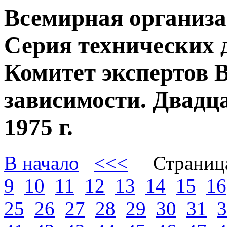
Всемирная организа
Серия технических 
Комитет экспертов 
зависимости. Двадц
1975 г.
В начало
<<<
Страниц
9
10
11
12
13
14
15
16
25
26
27
28
29
30
31
3