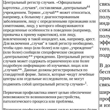
Центральный регистр случаев. «Официальная
связ
44
картотека ,,случаев“, составляемая „центральным
согл
учреждением. Термин „случай** может относиться,
полу
например, к больному с диагностированным
заболеванием, лицу с определенными признаками или
инди
симптомами, лицу, у которого обнаруживаются
сож
определенные особенности в поведении (например,
привычка к приему наркотиков), или лицу,
полу
вовлеченному в такой инцидент, как, например, арест.
эффе
Для включения „случая" в такой регистр необходимо,
того
чтобы одно лицо (или более) или одно ,,учреждение“
(или более) сообщили специфические сведения
подр
„центральному** учреждению. Центральный регистр
случаев может содержать ограниченную или более
В до
подробную информацию об изучаемых лицах или
„случаях**. Данные должны регистрироваться по
бесп
стандартной форме. Записи, которые •ведут лечебные
при
центры или отдельные исследователи, не могут
1
связ
подменять собой центральный регистр случаев»
.
широ
Первичная профилактика имеет целью обеспечение
невозможности возникновения расстройства,
проф
патологического процесса или проблемы.
и из
Вторичная профилактика имеет целью возможно более