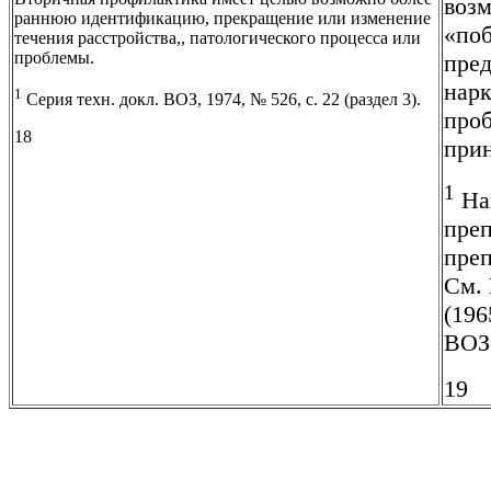
воз
раннюю идентификацию, прекращение или изменение
«по
течения расстройства,, патологического процесса или
проблемы.
пред
нарк
1
Серия техн. докл. ВОЗ, 1974, № 526, с. 22 (раздел 3).
проб
18
при
1
Нап
преп
преп
См. 
(196
ВОЗ'
19