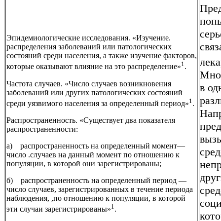
Пре
попы
серь
Эпидемиологические исследования. «Изучение.
связ
распределения заболеваний или патологических
состояний среди населения, а также изучение факторов,
лек
1
которые оказывают влияние на это распределение»
.
Мно
Частота случаев. «Число случаев возникновения
в од
заболеваний или других патологических состояний
разл
1
среди уязвимого населения за определенный период»
.
Нап
Распространенность. «Существует два показателя
пред
распространенности:
вызы
а) распространенность на определенный момент—
сред
число .случаев на данный момент по отношению к
непр
популяции, в которой они зарегистрированы;
друг
б) распространенность на определенный период —
сред
число случаев, зарегистрированных в течение периода
наблюдения, ,по отношению к популяции, в которой
соци
1
эти случаи зарегистрированы»
.
кото