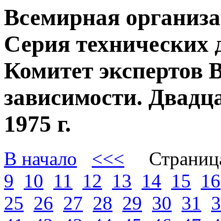
Всемирная организа
Серия технических 
Комитет экспертов 
зависимости. Двадц
1975 г.
В начало
<<<
Страниц
9
10
11
12
13
14
15
16
25
26
27
28
29
30
31
3