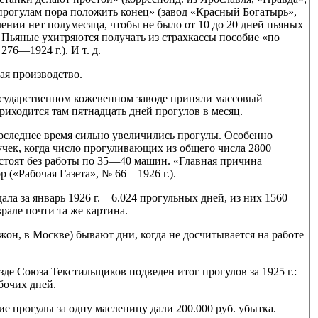
прогулам пора положить конец» (завод «Красный Богатырь»,
ении нет полумесяца, чтобы не было от 10 до 20 дней пьяных
. Пьяные ухитряются получать из страхкассы пособие «по
276—1924 г.). И т. д.
ая производство.
осударственном кожевенном заводе приняли массовый
риходится там пятнадцать дней прогулов в месяц.
оследнее время сильно увеличились прогулы. Особенно
чек, когда число прогуливающих из общего числа 2800
 стоят без работы по 35—40 машин. «Главная причина
 («Рабочая Газета», № 66—1926 г.).
дала за январь 1926 г.—6.024 прогульных дней, из них 1560—
рале почти та же картина.
жон, в Москве) бывают дни, когда не досчитывается на работе
де Союза Текстильщиков подведен итог прогулов за 1925 г.:
бочих дней.
е прогулы за одну масленицу дали 200.000 руб. убытка.