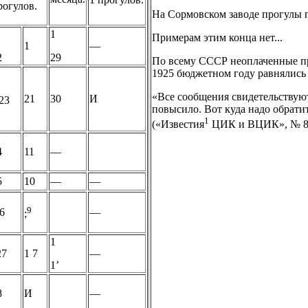
рогулов.
На Сормовском заводе прогулы п
1
Примерам этим конца нет...
1
—
2
29
По всему СССР неоплаченные пр
1925 бюджетном году равнялись 1
«Все сообщения свидетельствуют
21
30
И
23
повысило. Вот куда надо обрат
1
(«Известия
ЦИК и ВЦИК», № 82
4
11
—
5
10
—
—
9
26
—
;
1
27
1 7
—
1’
8
И
—