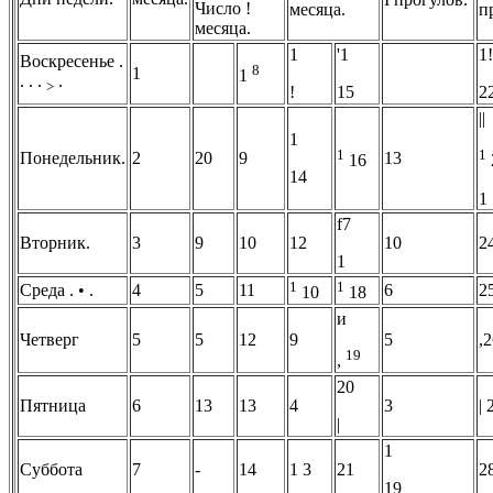
Число !
месяца.
п
месяца.
1
'1
1!
Воскресенье .
8
1
1
. . .
.
>
!
15
2
||
1
1
1
Понедельник.
2
20
9
13
16
14
1
f7
Вторник.
3
9
10
12
10
2
1
1
1
Среда . • .
4
5
11
6
2
10
18
и
Четверг
5
5
12
9
5
,
19
,
20
Пятница
6
13
13
4
3
| 
|
1
Суббота
7
-
14
1 3
21
2
19