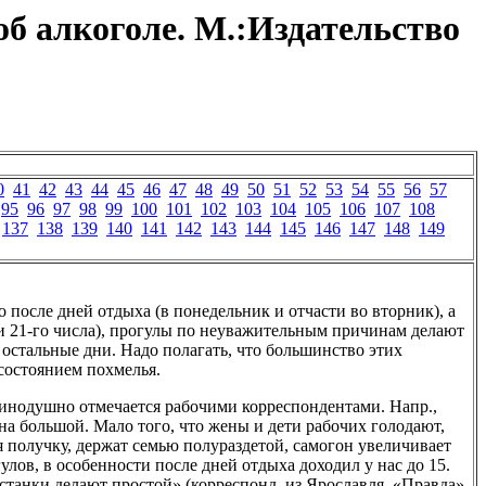
б алкоголе. М.:Издательство
0
41
42
43
44
45
46
47
48
49
50
51
52
53
54
55
56
57
95
96
97
98
99
100
101
102
103
104
105
106
107
108
137
138
139
140
141
142
143
144
145
146
147
148
149
 после дней отдыха (в понедельник и отчасти во вторник), а
 и 21-го числа), прогулы по неуважительным причинам делают
 остальные дни. Надо полагать, что большинство этих
состоянием похмелья.
динодушно отмечается рабочими корреспондентами. Напр.,
на большой. Мало того, что жены и дети рабочих голодают,
я получку, держат семью полураздетой, самогон увеличивает
лов, в особенности после дней отдыха доходил у нас до 15.
 станки делают простой» (корреспонд. из Ярославля, «Правда»,