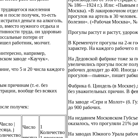
№ 186—1924 г.). Или: «Пьяным 
 трудящегося населения
Москва). «В лакировочном отдел
 и после получек, то-есть
прогулов на артель в 30 человек
 истратил деньги на алкоголь,
болезни». («Рабочая Москва», № 
го, вместо нужного отдыха и
тивности труда, он здоровью
Прогулы растут и растут, удорож
оссальные потери от
ришел работник, молчит.
В Кременчуге прогулы на 2-м г
характер. На каждого рабочего п
 интересно, например,
вском заводе «Каучук».
На Дедовской фабрике тоже за п
увеличились прогулы после полу
ание, что 5 и 20 числа каждого
рабочих доходит до 400. Иногда
прогулов—пьянка», пишет рабкор
ым причинам (т.-е. без
Фабрика б. Циндель (в Москве) 
трации, вообще без всяких
без уважительных причин. В фев
На заводе «Сери и Молот» (б. Гу
сле получек:
до 900 рабочих.
На недавнем Московском Губсъез
оказалось, что прогуляли 21% ра
 Число |
1
Число
есяца, j
Количество
На заводах Южного Урала рабочи
оличество
месяца.
1 прогулов.