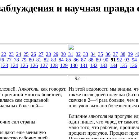
аблуждения и научная правда о
22
23
24
25
26
27
28
29
30
31
32
33
34
35
36
37
38
39
4
76
77
78
79
80
81
82
83
84
85
86
87
88
89
90
91
92
93
94
123
124
125
126
127
128
129
130
131
132
133
134
135
136
— 92 —
лезней. Алкоголь, как говорят,
Из этой ведомости мы видим, что
т причиной многих болезней,
также после дней получки (6-го
являясь сам социальной
скачки в 2—4 раза больше, чем в
оциальных болезней—
прогулов вызвано болезненным 
Влияние алкоголя на прогулы е
бочих сил страны.
один пишет, что «вред от самого
мало того, что рабочие, пропива
ля дают еще меньшую
процент прогулов. Процент прогу
личество рабочих дней.
Производство от этого страдает,