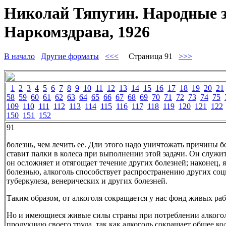
Николай Тяпугин. Народные з
Наркомздрава, 1926
В начало
Другие форматы
<<<
Страница 91
>>>
1
2
3
4
5
6
7
8
9
10
11
12
13
14
15
16
17
18
19
20
21
58
59
60
61
62
63
64
65
66
67
68
69
70
71
72
73
74
75
109
110
111
112
113
114
115
116
117
118
119
120
121
122
150
151
152
91
болезнь, чем лечить ее. Дли этого надо уничтожать причины бо
ставит палки в колеса при выполнении этой задачи. Он служи
он осложняет и отягощает течение других болезней; наконец, 
болезнью, алкоголь способствует распространению других с
туберкулеза, венерических и других болезней.
Таким образом, от алкоголя сокращается у нас фонд живых ра
Но и имеющиеся живые силы страны при потреблении алкого
продукцию своего труда, так как алкоголь сокращает общее ко