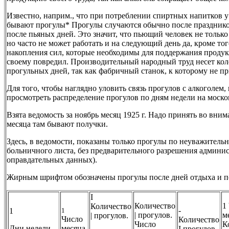
Известно, наприм., что при потреблении спиртных напитков у
бывают прогулы* Прогулы случаются обычно после праздников
после пьяных дней. Это значит, что пьющий человек не только
но часто не может работать и на следующий день да, кроме то
накопления сил, которые необходимы для поддержания продук
своему повредил. Производительный народный труд несет кол
прогульных дней, так как фабричный станок, к которому не п
Для того, чтобы наглядно уловить связь прогулов с алкоголем,
просмотреть распределение прогулов по дням недели на моско
Взята ведомость за ноябрь месяц 1925 г. Надо принять во вним
месяца там бывают получки.
Здесь, в ведомости, показаны только прогулы по неуважительн
больничного листа, без предварительного разрешения админис
оправдательных данных).
Жирным шрифтом обозначены прогулы после дней отдыха и по
I
Количество
1
Количество
-
1
1
| прогулов.
м
| прогулов.
Число
Количество
Число
К
Дни недели.
месяца.
I прогулов.