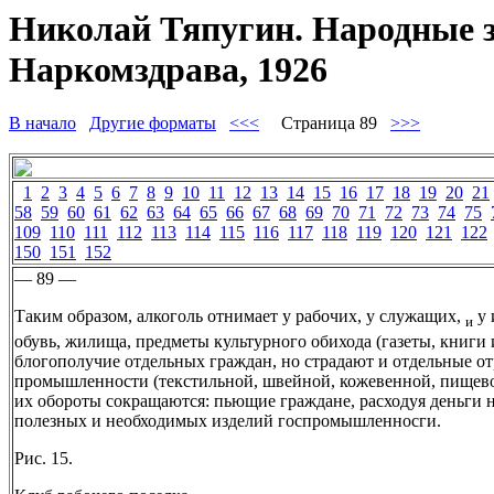
Николай Тяпугин. Народные з
Наркомздрава, 1926
В начало
Другие форматы
<<<
Страница 89
>>>
1
2
3
4
5
6
7
8
9
10
11
12
13
14
15
16
17
18
19
20
21
58
59
60
61
62
63
64
65
66
67
68
69
70
71
72
73
74
75
109
110
111
112
113
114
115
116
117
118
119
120
121
122
150
151
152
— 89 —
Таким образом, алкоголь отнимает у рабочих, у служащих,
у 
и
обувь, жилища, предметы культурного обихода (газеты, книги и 
блогополучие отдельных граждан, но страдают и отдельные о
промышленности (текстильной, швейной, кожевенной, пищевой
их обороты сокращаются: пьющие граждане, расходуя деньги
полезных и необходимых изделий госпромышленносги.
Рис. 15.