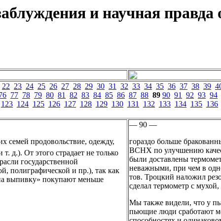
аблуждения и научная правда о
22
23
24
25
26
27
28
29
30
31
32
33
34
35
36
37
38
39
4
76
77
78
79
80
81
82
83
84
85
86
87
88
89
90
91
92
93
94
123
124
125
126
127
128
129
130
131
132
133
134
135
136
— 90 —
их семей продовольствие, одежду,
гораздо больше бракованн
ВСНХ по улучшению качест
т. д.). От этого страдает не только
были доставлены термомет
трасли государственной
неважными, при чем в одно
, полиграфической и пр.), так как
тов. Троцкий наложил рез
 на выпивку» покупают меньше
сделал термометр с мухой,
Мы также видели, что у пь
пьющие люди сработают ме
способностях и одинаковом