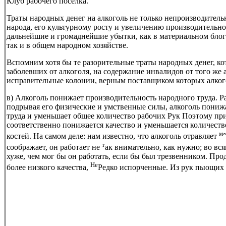
Клуб рабочего поселка.
Траты народных денег на алкоголь не только непроизводитель
народа, его культурному росту и увеличению производительнос
дальнейшие и громаднейшие убытки, как в материальном блог
так и в общем народном хозяйстве.
Вспомним хотя бы те разорительные траты народных денег, ко
заболевших от алкоголя, на содержание инвалидов от того же 
исправительные колонии, верным поставщиком которых алкогол
в) Алкоголь понижает производительность народного труда. Ра
подрывая его физические и умственные силы, алкоголь пониж
труда и уменьшает общее количество рабочих Рук Поэтому пр
соответственно понижается качество и уменьшается количест
м
костей. На самом деле: нам известно, что алкоголь отравляет
т
соображает, он работает не
ак внимательно, как нужно; во вс
хуже, чем мог бы он работать, если бы был трезвенником. Пр
Не
более низкого качества,
Редко испорченные. Из рук пыощих 