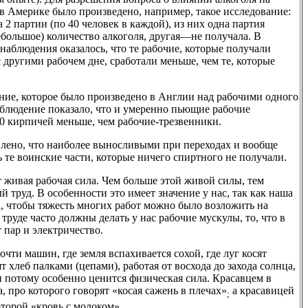
в Америке было произведено, например, такое исследование:
 2 партии (по 40 человек в каждой), из них одна партия
ебольшое) количество алкоголя, другая—не получала. В
 наблюдения оказалось, что те рабочие, которые получали
 другими рабочем дне, сработали меньше, чем те, которые
ние, которое было произведено в Англии над рабочими одного
аблюдение показало, что и умеренно пьющие рабочие
00 кирпичей меньше, чем рабочие-трезвенники.
влено, что наиболее выносливыми при переходах и вообще
 те воинские части, которые ничего спиртного не получали.
 живая рабочая сила. Чем больше этой живой силы, тем
 труд. В особенности это имеет значение у нас, так как наша
а, чтобы тяжесть многих работ можно было возложить на
уде часто должны делать у нас рабочие мускулы, то, что в
 пар и электричество.
очти машин, где земля вспахивается сохой, где луг косят
т хлеб палками (цепами), работая от восхода до захода солнца,
и потому особенно ценится физическая сила. Красавцем в
, про которого говорят «косая сажень в плечах»
а красавицей
;
оторой «кровь с молоком».