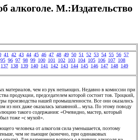
б алкоголе. М.:Издательство
0
41
42
43
44
45
46
47
48
49
50
51
52
53
54
55
56
57
95
96
97
98
99
100
101
102
103
104
105
106
107
108
137
138
139
140
141
142
143
144
145
146
147
148
149
ых материалов, чем из рук непьющих. Недавно в комиссии при
ва продукции, председателем которой состоит тов. Троцкий,
ры производства нашей промышленности. Все они оказались
м из них даже оказалась запаянной... муха. По этому поводу
олюцию такого содержания: «Очевидно, мастер, который
 был тоже «с мухой».
ющего человека от алкоголя сила уменьшается, поэтому
ньше, чем не пьющие (конечно, при одинаковых
 опыте). Для разрешения вопроса о влиянии алкоголя на