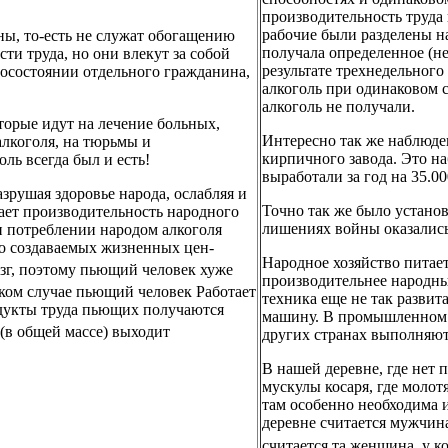
производительность труда 
рабочие были разделены на
ны, то-есть не служат обогащению
получала определенное (н
ти труда, но они влекут за собой
результате трехнедельного
осостоянии отдельного гражданина,
алкоголь при одинаковом с
алкоголь не получали.
торые идут на лечение больных,
Интересно так же наблюде
алкоголя, на тюрьмы и
кирпичного завода. Это н
ь всегда был и есть!
выработали за год на 35.0
зрушая здоровье народа, ослабляя и
Точно так же было устано
ает производительность народного
лишениях войны оказались
и потреблении народом алкоголя
во создаваемых жизненных цен-
Народное хозяйство питает
°зг, поэтому пьющий человек хуже
производительнее народный
яком случае пьющий человек Работает
техника еще не так развит
одукты труда пьющих получаются
машину. В промышленном тр
(в общей массе) выходит
других странах выполняют
В нашей деревне, где нет п
мускулы косаря, где молотя
там особенно необходима 
деревне считается мужчина
считается та женщина, у к