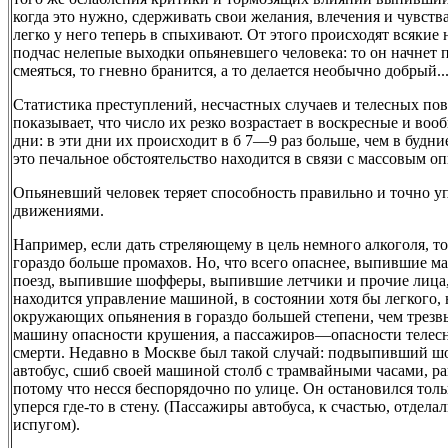
когда это нужно, сдерживать свои желания, влечения и чувств
легко у него теперь в спыхивают. От этого происходят всякие
подчас нелепые выходки опьяневшего человека: то он начнет п
смеяться, то гневно бранится, а то делается необычно добрый..
Статистика преступлений, несчастных случаев и телесных по
показывает, что число их резко возрастает в воскресные и во
дни: в эти дни их происходит в б 7—9 раз больше, чем в будни
это печальное обстоятельство находится в связи с массовым о
Опьяневший человек теряет способность правильно и точно у
движениями.
Например, если дать стреляющему в цель немного алкоголя, то
гораздо больше промахов. Но, что всего опаснее, выпившие 
поезд, выпившие шофферы, выпившие летчики и прочие лица,
находится управление машиной, в состоянии хотя бы легкого, 
окружающих опьянения в гораздо большей степени, чем трезв
машину опасности крушения, а пассажиров—опасности телес
смерти. Недавно в Москве был такой случай: подвыпивший шо
автобус, сшиб своей машиной столб с трамвайными часами, ра
потому что несся беспорядочно по улице. Он остановился тольк
уперся где-то в стену. (Пассажиры автобуса, к счастью, отдела
испугом).