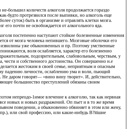
и не-большил количеств алкоголя продолжается гораздо
как-будто протрезвился после выпивки, но алкоголь еще
олее суток) быть в организме и отравлять клетки мозга.
озг его почти не освобождается от алкогольного яда.
коголя постепенно наступают стойкие болезненные изменения
чается от мозга человека непившего. Мозговые оболочки его
е извилины уже обыкновенных и пр. Поэтому умственные
понижаются, воля ослабляется, характер его болезненно
аздражительным, подозрительным, слабовольным, черствым, у
а, чести и собственного достоинства. Он совершенно н.е
 делается жестоким в своей семье, неприятным и опасным
ому падению личности, ослаблению ума и воли, пьющий
. Не даром говорят— «вино вину творит». И, действительно,
вляющее большинство преступлений обязаны своим
потом непреодо-1имое влечение к алкоголю, так как нервная
все новых и новых раздражений. Оп пьет и в то же время
пьяном поведении, а обыкновенно обвиняет в этом или жену,
пр.), или свой профессию, или какие-нибудь B?itiшие