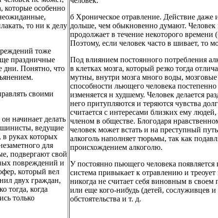
человек.
а, которые особенно
 неожиданные,
б Хроническое отравление. Действие даже 
лакать, то ни к делу
дольше, чем обыкновенно думают. Человек 
.
продолжает в течение некоторого времени (б
Поэтому, если человек часто в шивает, то м
вреждений тоже
обще праздничные
Под влиянием постоянного потребления ал
е дни. Понятно, что
в клетках мозга, который резко тогда отли
пьянением.
мутны, внутри мозга много воды, мозговы
способности льющего человека постепенно 
правлять своими
изменяется н худшему. Человек делается р
него притупляются и теряются чувства долг
считается с интересами близких ему людей,
 он начинает делать
членом в обществе. Блогодаря нравственн
машинисты, ведущие
человек может встать и на преступный путь
 в руках которых
алкоголь наполняет тюрьмы, так как пода
незаметного для
происхождением алкоголю.
ые, подвергают свой
ных повреждений и
У постоянно пьющего человека появляется 
фер, который вел
система привыкает к отравлению и треоует 
нил двух граждан,
никогда не считает себя виновным в своем 
о тогда, когда
или еще кого-нибудь (детей, сослуживцев и 
лись только
обстоятельства и т. д.