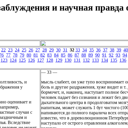
аблуждения и научная правда о
22
23
24
25
26
27
28
29
30
31
32
33
34
35
36
37
38
39
40
76
77
78
79
80
81
82
83
84
85
86
87
88
89
90
91
92
93
94
123
124
125
126
127
128
129
130
131
132
133
134
135
136
— 33 —
олтливость, и
мысль слабеет, он уже тупо воспринимает 
ображения у
боль и другие раздражения, хуже видит и т
бормочет, и, наконец, наступает полное бе
человек падает без сознания и лежит без дв
чно оценивает и
дыхательного центра в продолговатом мозг
например,
напиткам, может служить 1 бут чистого (10
частные случаи с
напиваются до полного паралича всех отправ
праздничным и
известю, что в дореволюционном Петербург
лья. Вследствие
наступало от острого отравления алкоголем
 человек не может,