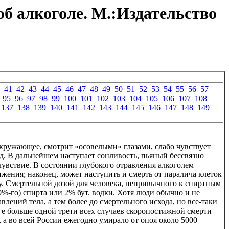
б алкоголе. М.:Издательство
41
42
43
44
45
46
47
48
49
50
51
52
53
54
55
56
57
95
96
97
98
99
100
101
102
103
104
105
106
107
108
137
138
139
140
141
142
143
144
145
146
147
148
149
окружающее, смотрит «осовелыми» глазами, слабо чувствует
. д. В дальнейшем наступает сонливость, пьяный бессвязно
счувствие. В состоянии глубокого отравления алкоголем
ижения; наконец, может наступить и смерть от паралича клеток
у. Смертельной дозой для человека, непривычного к спиртным
0%-го) спирта или 2% бут. водки. Хотя люди обычно и не
лений тела, а тем более до смертельного исхода, но все-таки
е больше одной трети всех случаев скоропостижной смерти
, а во всей России ежегодно умирало от опоя около 5000