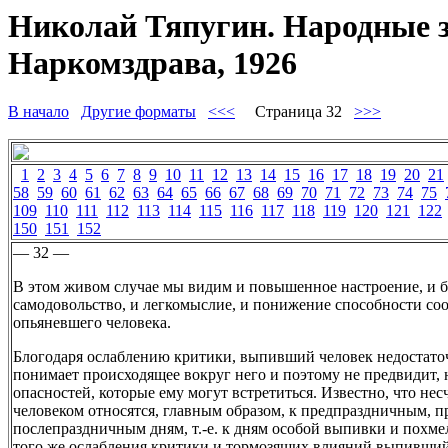
Николай Тяпугин. Народные з
Наркомздрава, 1926
В начало
Другие форматы
<<<
Страница 32
>>>
1
2
3
4
5
6
7
8
9
10
11
12
13
14
15
16
17
18
19
20
21
58
59
60
61
62
63
64
65
66
67
68
69
70
71
72
73
74
75
109
110
111
112
113
114
115
116
117
118
119
120
121
122
150
151
152
— 32 —
В этом живом случае мы видим и повышенное настроение, и б
самодовольство, и легкомыслие, и понижение способности со
опьяневшего человека.
Блогодаря ослаблению критики, выпивший человек недостато
понимает происходящее вокруг него и поэтому не предвидит, 
опасностей, которые ему могут встретиться. Известно, что нес
человеком относятся, главным образом, к предпраздничным, 
послепраздничным дням, т.-е. к дням особой выпивки и похме
того же ослабления критики и тормозящих влияний выпивший