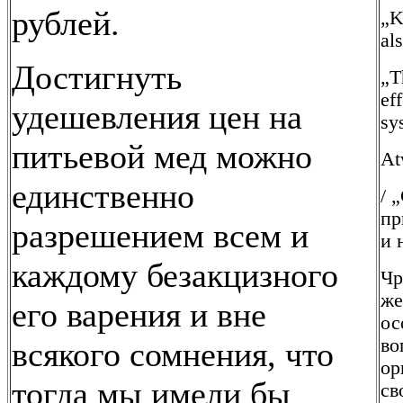
рублей.
„K
al
Достигнуть
„T
ef
удешевления цен на
sy
питьевой мед можно
At
единственно
/ 
пр
разрешением всем и
и 
каждому безакцизного
Чр
же
его варения и вне
ос
во
всякого сомнения, что
ор
тогда мы имели бы
св