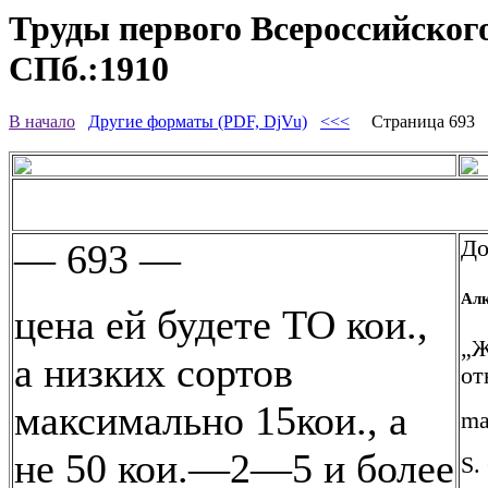
Труды первого Всероссийского
СПб.:1910
В начало
Другие форматы (PDF, DjVu)
<<<
Страница 693
До
— 693 —
Алк
цена ей будете ТО кои.,
„Ж
а низких сортов
от
максимально 15кои., а
ma
не 50 кои.—2—5 и более
S. 