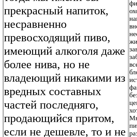
фи
прекрасный напиток,
ох
на
несравненно
вн
не
превосходящий пиво,
жи
имеющий алкоголя даже
за
за
более нива, но не
вс
бл
владеющий никакими из
ис
фа
вредных составных
бе
частей последняго,
це
хо
продающийся притом,
Мн
пи
если не дешевле, то и не
ра