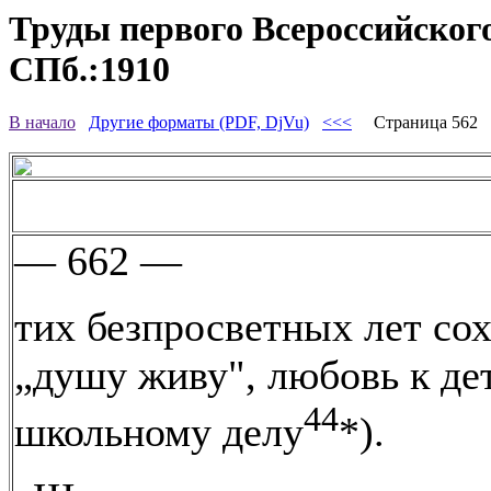
Труды первого Всероссийского
СПб.:1910
В начало
Другие форматы (PDF, DjVu)
<<<
Страница 562
— 662 —
тих безпросветных лет со
„душу живу", любовь к де
44
школьному делу
*).