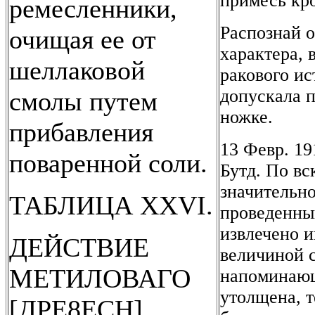
примесь кр
ремесленники,
Распознай 
очищая ее от
характера, 
шеллаковой
ракового и
допускала 
смолы путем
ножке.
прибавления
13 Февр. 19
поваренной соли.
Бутд. По в
значительно
ТАБЛИЦА XXVI.
проведенный
извлечено и
ДЕЙСТВИЕ
величиной с
МЕТИЛОВАГО
напоминающ
утолщена, т
[ДРЕ8ЕСН]