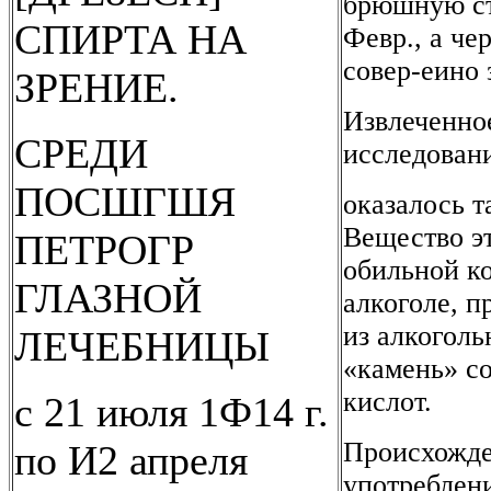
брюшную ст
СПИРТА НА
Февр., а че
совер-еино 
ЗРЕНИЕ.
Извлеченно
СРЕДИ
исследован
ПОСШГШЯ
оказалось 
Вещество эт
ПЕТРОГР
обильной к
ГЛАЗНОЙ
алкоголе, п
из алкоголь
ЛЕЧЕБНИЦЫ
«камень» с
кислот.
с 21 июля 1Ф14 г.
Происхожде
по И2 апреля
употреблени