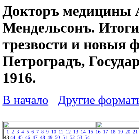
Докторъ медицины 
Мендельсонъ. Итоги
трезвости и новыя 
Петроградъ, Госуда
1916.
В начало
Другие формат
1
2
3
4
5
6
7
8
9
10
11
12
13
14
15
16
17
18
19
20
21
43
44
45
46
47
48
49
50
51
52
53
54