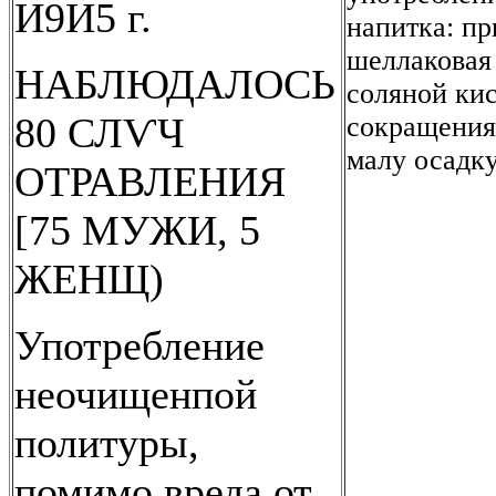
И9И5 г.
напитка: пр
шеллаковая 
НАБЛЮДАЛОСЬ
соляной кис
80 СЛѴЧ
сокращения
малу осадк
ОТРАВЛЕНИЯ
[75 МУЖИ, 5
ЖЕНЩ)
Употребление
неочищенпой
политуры,
помимо вреда от