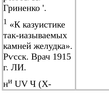
Гриненко '.
1
«К казуистике
так-иазываемых
камней желудка».
Рѵсск. Врач 1915
г. ЛИ.
и
н
UV Ч (Х-