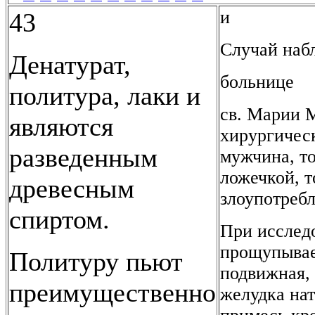
и
43
Случай наб
Денатурат,
больнице
политура, лаки и
св. Марии М
являются
хирургичес
разведенным
мужчина, то
ложечкой, т
древесным
злоупотреб
спиртом.
При исслед
прощупывает
Политуру пьют
подвижная,
преимущественно
желудка на