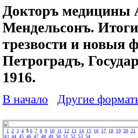
Докторъ медицины 
Мендельсонъ. Итоги
трезвости и новыя 
Петроградъ, Госуда
1916.
В начало
Другие формат
1
2
3
4
5
6
7
8
9
10
11
12
13
14
15
16
17
18
19
20
21
43
44
45
46
47
48
49
50
51
52
53
54