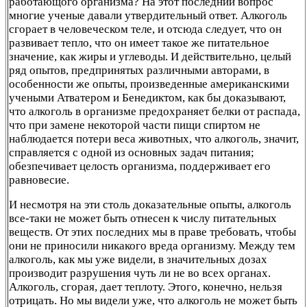
работающого организма? На этот последний вопрос
многие ученые давали утвердительный ответ. Алкоголь
сгорает в человеческом теле, и отсюда следует, что он
развивает тепло, что он имеет такое же питательное
значение, как жиры и углеводы. И действительно, целый
ряд опытов, предпринятых различными авторами, в
особенности же опыты, произведенные американскими
учеными Атватером и Бенедиктом, как бы доказывают,
что алкоголь в организме предохраняет белки от распада,
что при замене некоторой части пищи спиртом не
наблюдается потери веса животных, что алкоголь, значит,
справляется с одной из основных задач питания;
обезпечивает целость организма, поддерживает его
равновесие.
И несмотря на эти столь доказательные опыты, алкоголь
все-таки не может быть отнесен к числу питательных
веществ. От этих последних мы в праве требовать, чтобы
они не приносили никакого вреда организму. Между тем
алкоголь, как мы уже видели, в значительных дозах
производит разрушения чуть ли не во всех органах.
Алкоголь, сгорая, дает теплоту. Этого, конечно, нельзя
отрицать. Но мы видели уже, что алкоголь не может быть