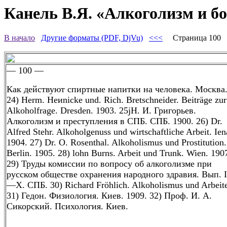
Канель В.Я. «Алкоголизм и бо
В начало
Другие форматы (PDF, DjVu)
<<<
Страница 100
— 100 —
Как действуют спиртные напитки на человека. Москва
24) Herm. Неиnicke und. Rich. Bretschneider. Beiträge zur
Alkoholfrage. Dresden. 1903. 25jH. И. Григорьев.
Алкоголизм и преступления в СПБ. СПБ. 1900. 26) Dr.
Alfred Stehr. Alkoholgenuss und wirtschaftliche Arbeit. Ien
1904. 27) Dr. О. Rosenthal. Alkoholismus und Prostitution.
Berlin. 1905. 28) lohn Burns. Arbeit und Trunk. Wien. 190
29) Труды комиссии по вопросу об алкоголизме при
русском обществе охранения народного здравия. Вып. I
—X. СПБ. 30) Richard Fröhlich. Alkoholismus und Arbeite
31) Гедон. Физиология. Киев. 1909. 32) Проф. И. А.
Сикорский. Психология. Киев.