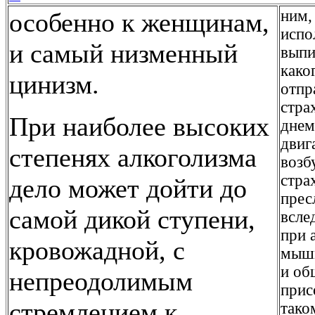
ним,
особенно к женщинам,
испо
и самый низменный
выпи
како
цинизм.
отпр
стра
При наиболее высоких
днем
двиг
степенях алкоголизма
возб
стра
дело может дойти до
прес
самой дикой ступени,
всле
при 
кровожадной, с
мышц
и об
непреодолимым
прис
стремлением к
тако