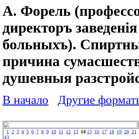
А. Форель (профессо
директоръ заведенія
больныхъ). Спиртны
причина сумасшеств
душевныя разстройс
В начало
Другие формат
1
2
3
4
5
6
7
8
9
10
11
12
13
14
15
16
17
18
19
20
21
43