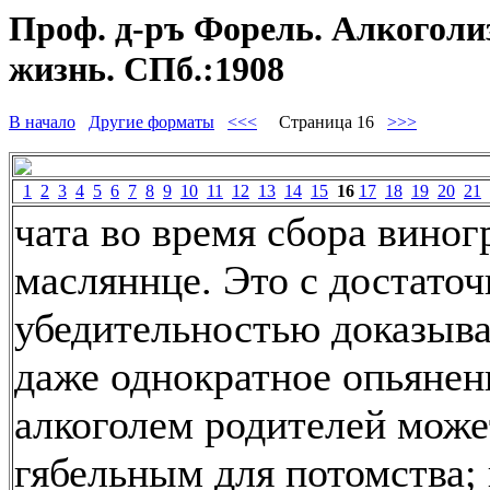
Проф. д-ръ Форель. Алкоголи
жизнь. СПб.:1908
В начало
Другие форматы
<<<
Страница 16
>>>
1
2
3
4
5
6
7
8
9
10
11
12
13
14
15
16
17
18
19
20
21
чата во время сбора виног
масляннце. Это с достато
убедительностью доказыва
даже однократное опьянен
алкоголем родителей може
гябельным для потомства;