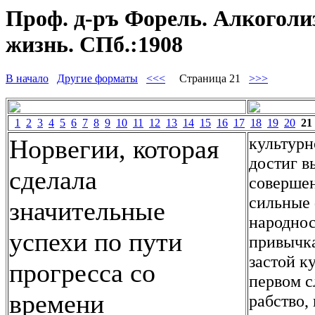
Проф. д-ръ Форель. Алкоголи
жизнь. СПб.:1908
В начало
Другие форматы
<<<
Страница 21
>>>
1
2
3
4
5
6
7
8
9
10
11
12
13
14
15
16
17
18
19
20
21
культурн
Норвегии, которая
достиг в
сделала
совершен
сильные 
значительные
народнос
успехи по пути
привычка
застой к
прогресса со
первом с
времени
рабство,