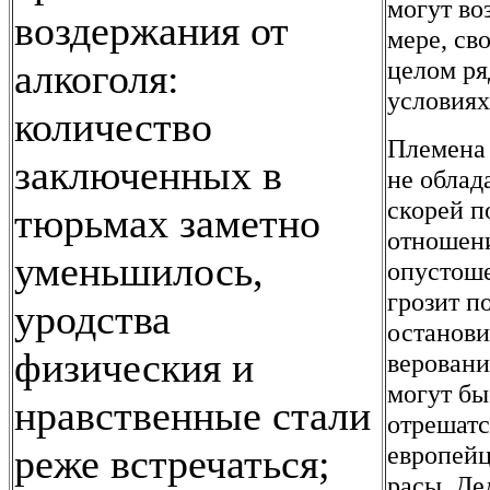
могут во
воздержания от
мере, св
целом ря
алкоголя:
условиях
количество
Племена 
заключенных в
не облад
скорей п
тюрьмах заметно
отношени
уменьшилось,
опустоше
грозит п
уродства
останови
физическия и
веровани
могут бы
нравственные стали
отрешатс
европейц
реже встречаться;
расы. Де