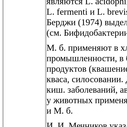
являются L. acidophilu
L. fermenti и L. brev
Берджи (1974) выдел
(см. Бифидобактерии
М. б. применяют в х
промышленности, в 
продуктов (квашени
кваса, силосовании.
киш. заболеваний, 
у животных применяю
и М. б.
И. И. Мечников указ