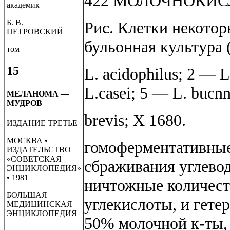
422 МОЛОЧНОКИ
академик
Б. В.
Рис. Клетки некото
ПЕТРОВСКИЙ
бульонная культура (
том
15
L. acidophilus; 2 — L
L.casei; 5 — L. bucnn
МЕЛАНОМА —
МУДРОВ
brevis; X 1680.
ИЗДАНИЕ ТРЕТЬЕ
МОСКВА •
гомоферментативные
ИЗДАТЕЛЬСТВО
«СОВЕТСКАЯ
сбраживания углевод
ЭНЦИКЛОПЕДИЯ»
• 1981
ничтожные количеств
БОЛЬШАЯ
углекислоты, и гете
МЕДИЦИНСКАЯ
ЭНЦИКЛОПЕДИЯ
50% молочной к-ты,