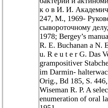
бактерий и актиноми
к о в И. И. Академич
247, М., 1969- Руко
сывороточному делу, 
1978; Bergey’s manual
R. E. Buchanan a N. 
u. R e u t e r G. Da
grampositiver Stabche
im Darmin- halterwac
Orig., Bd 185, S. 446,
Wiseman R. P. A selec
enumeration of oral lac
1951.