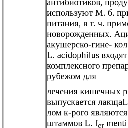
антибиотиков, прод
используют М. б. пр
питания, в т. ч. при
новорожденных. Аци
акушерско-гине- кол
L. acidophilus входят
комплексного препа
рубежом для
лечения кишечных р
выпускается лакщаL 
лом к-рого являютс
штаммов L. f
menti
er