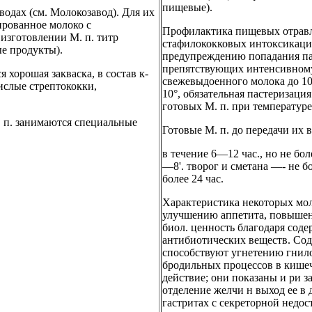
пищевые).
водах (см. Молокозавод). Для их
ированное молоко с
Профилактика пищевых отравле
 изготовлении М. п. титр
стафилококковых интоксикаций
е продукты).
предупреждению попадания па
препятствующих интенсивном
хорошая закваска, в состав к-
свежевыдоенного молока до 10
ислые стрептококки,
10°, обязательная пастеризаци
готовых М. п. при температуре 
. п. занимаются специальные
Готовые М. п. до передачи их 
в течение 6—12 час., но не бол
—8'. творог и сметана —- не б
более 24 час.
Характеристика некоторых мо
улучшению аппетита, повыше
биол. ценность благодаря сод
антибиотических веществ. Со
способствуют угнетению гнил
бродильных процессов в кише
действие; они показаны и ри з
отделение желчи н выход ее в
гастритах с секреторной недос