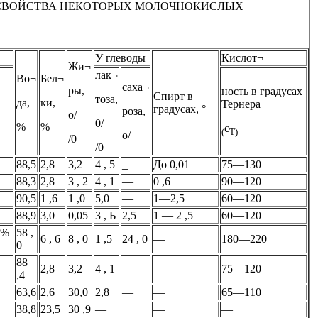
СВОЙСТВА НЕКОТОРЫХ МОЛОЧНОКИСЛЫХ
У глеводы
Кислот¬
Жи¬
лак¬
Во¬
Бел¬
саха¬
ры,
ность в градусах
Спирт в
тоза,
да,
ки,
Тернера
градусах, °
роза,
о/
0/
%
%
с
(
Т)
о/
/0
/0
88,5
2,8
3,2
4 , 5
_
До 0,01
75—130
88,3
2,8
3 , 2
4 , 1
—
0 ,6
90—120
90,5
1 ,6
1 ,0
5,0
—
1—2,5
60—120
88,9
3,0
0,05
3 , Ь
2,5
1 — 2 ,5
60—120
8%
58 ,
6 , 6
8 , 0
1 ,5
24 , 0
—
180—220
0
88
2,8
3,2
4 , 1
—
—
75—120
,4
63,6
2,6
30,0
2,8
—
—
65—110
38,8
23,5
30 ,9
—
__
—
—