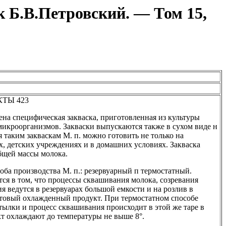
к Б.В.Петровский. — Том 15,
ТЫ 423
ена специфическая закваска, приготовленная из культуры
микроорганизмов. Закваски выпускаются также в сухом виде н
я таким закваскам М. п. можно готовить не только на
х, детских учреждениях и в домашних условиях. Закваска
общей массы молока.
оба производства М. п.: резервуарный п термостатный.
тся в том, что процессы сквашивания молока, созревания
я ведутся в резервуарах большой емкости и на розлив в
отовый охлажденный продукт. При термостатном способе
тылки и процесс сквашивания происходит в этой же таре в
кт охлаждают до температуры не выше 8°.