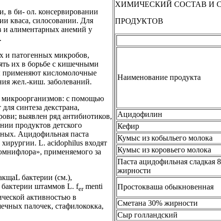
ХИМИЧЕСКИЙ СОСТАВ И 
, в би- ол. консервировании
ии кваса, силосовании. Для
ПРОДУКТОВ
в и алиментарных анемий у
.
ых и патогенных микробов,
ять их в борьбе с кишечными
ы применяют кисломолочные
Наименование продукта
ния жел.-киш. заболеваний.
х микроорганизмов: с помощью
для синтеза декстрана,
Ацидофилин
рови; выявлен ряд антибиотиков,
нии продуктов детского
Кефир
енных. Ацидофильная паста
Кумыс из кобыльего молока
хирургии. L. acidophilus входят
Кумыс из коровьего молока
 «омнифлора», применяемого за
Паста ацидофильная сладкая 
жирности
кщаL бактерии (см.),
 бактерии штаммов L. f
menti
Простокваша обыкновенная
er
ической активностью в
Сметана 30% жирности
ечных палочек, стафилококка,
Сыр голландский