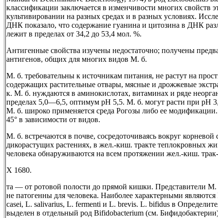
классификации заключается в изменчивости многих свойств 
культивировании на разных средах и в разных условиях. Иссл
ДНК показало, что содержание гуанина и цитозина в ДНК разл
лежит в пределах от 34,2 до 53,4 мол. %.
Антигенные свойства изучены недостаточно; получены предв
антигенов, общих для многих видов М. б.
М. б. требовательны к источникам питания, не растут на просты
содержащих растительные отвары, мясные и дрожжевые экстра
к. М. б. нуждаются в аминокислотах, витаминах и ряде неорга
пределах 5,0—6,5, оптимум pH 5,5. М. б. могут расти при pH 
М. б. широко применяется среда Рогозы либо ее модификации
45° в зависимости от видов.
М. б. встречаются в почве, сосредоточиваясь вокруг корневой
дикорастущих растениях, в жел.-киш. тракте теплокровных жи
человека обнаруживаются на всем протяжении жел.-киш. трак
X 1680.
та — от ротовой полости до прямой кишки. Представители М. 
не патогенны для человека. Наиболее характерными являются L. 
casei, L. salivarius, L. fermenti и L. brevis. L. bifidus в Опреде
выделен в отдельный род Bifidobacterium (см. Бифидобактерии)