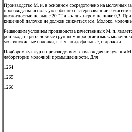
Производство М. и. в основном сосредоточено на молочных за
производства используют обычно пастеризованное гомогениз
кислотностью не выше 20 °Т и ко- ли-титром не ниже 0,3. При
кишечной палочки не должен снижаться (см. Молоко, молочны
Решающим условием производства качественных М. п. является 
рой входят три основные группы микроорганизмов: молочнок
молочнокислые палочки, в т. ч. ацидофильные, и дрожжи.
Подбором культур и производством заквасок для получения М
лаборатории молочной промышленности. Для
1264
1265
1266