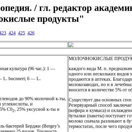
едия. / гл. редактор академи
нокислые продукты"
423
424
425
426
МОЛОЧНОКИСЛЫЕ ПРОДУК
ая культура (96 час.): 1 —
каждого вида М. п. предназнач
одного или нескольких видов 
— L. bucnneri; 6 — L.
продаются в аптеках. Благодар
молокозаводах, но н в лечебны
вносится в количестве 5% от 
глеводов до 90% молочной к-ты,
Существует два основных спос
и углекислоты, и
Резервуарный способ заключае
25% С0
, 25% уксусной к-ты и
(кефира и кумыса) и охлаждени
2
бутылки (пакеты) поступает г
молоко сначала разливают в бу
ль бактерий Берджи (Bergey’s
термостатах, после чего проду
 включено 25 видов. Трудность