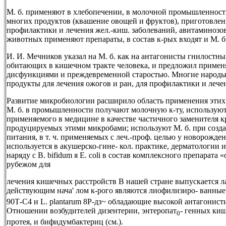
М. б. применяют в хлебопечении, в молочной промышленности
многих продуктов (квашение овощей и фруктов), приготовлен
профилактики и лечения жел.-киш. заболеваний, авитаминозо
животных применяют препараты, в состав к-рых входят и М. б
И. И. Мечников указал на М. б. как на антагонисты гнилостн
обитающих в кишечном тракте человека, и предложил примен
дисфункциями и преждевременной старостью. Многие народ
продукты для лечения ожогов и ран, для профилактики и лече
Развитие микробиологии расширило область применения эти
М. б. в промышленности получают молочную к-ту, используют 
применяемого в медицине в качестве частичного заменителя к
продуцируемых этими микробами; используют М. б. при созда
питания, в т. ч. применяемых с леч.-проф. целью у новорожд
используется в акушерско-гине- кол. практике, дерматологии и 
наряду с В. bifidum я Е. coli в состав комплексного препарата
рубежом для
лечения кишечных расстройств В нашей стране выпускается ла
действующим нача' лом к-рого являются лиофилизиро- ванные
90Т-С4 и L. plantarum 8Р-дз~ обладающие высокой антагонист
Отношении возбудителей дизентерии, энтеропат
- генных киш
0
протея, и бифидумбактериц (см.).