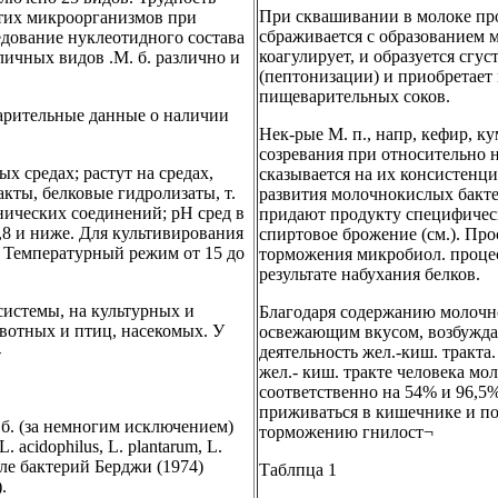
При сквашивании в молоке пр
этих микроорганизмов при
сбраживается с образованием 
едование нуклеотидного состава
коагулирует, и образуется сгу
ичных видов .М. б. различно и
(пептонизации) и приобретает 
пищеварительных соков.
арительные данные о наличии
Нек-рые М. п., напр, кефир, 
созревания при относительно н
х средах; растут на средах,
сказывается на их консистенц
кты, белковые гидролизаты, т.
развития молочнокислых бакте
нических соединений; pH сред в
придают продукту специфическ
3,8 и ниже. Для культивирования
спиртовое брожение (см.). Пр
. Температурный режим от 15 до
торможения микробиол. процес
результате набухания белков.
 системы, на культурных и
Благодаря содержанию молочно
вотных и птиц, насекомых. У
освежающим вкусом, возбужда
-
деятельность жел.-киш. тракта.
жел.- киш. тракте человека мо
соответственно на 54% и 96,5%
приживаться в кишечнике и п
б. (за немногим исключением)
торможению гнилост¬
acidophilus, L. plantarum, L.
лителе бактерий Берджи (1974)
Таблпца 1
.