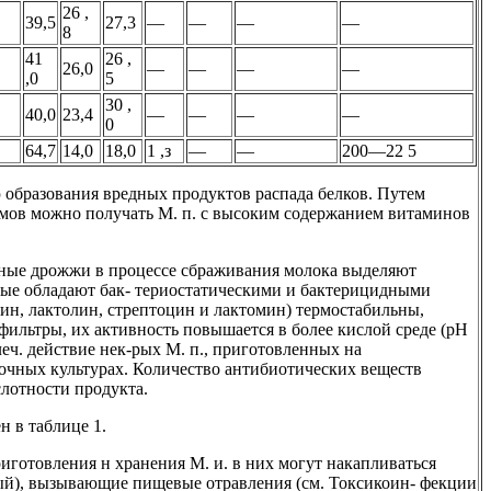
26 ,
39,5
27,3
—
—
—
—
8
41
26 ,
26,0
—
—
—
—
,0
5
30 ,
40,0
23,4
—
—
—
—
0
64,7
14,0
18,0
1 ,з
—
—
200—22 5
образования вредных продуктов распада белков. Путем
мов можно получать М. п. с высоким содержанием витаминов
ные дрожжи в процессе сбраживания молока выделяют
рые обладают бак- териостатическими и бактерицидными
зин, лактолин, стрептоцин и лактомин) термостабильны,
фильтры, их активность повышается в более кислой среде (pH
леч. действие нек-рых М. п., приготовленных на
очных культурах. Количество антибиотических веществ
лотности продукта.
н в таблице 1.
готовления н хранения М. и. в них могут накапливаться
ый), вызывающие пищевые отравления (см. Токсикоин- фекции