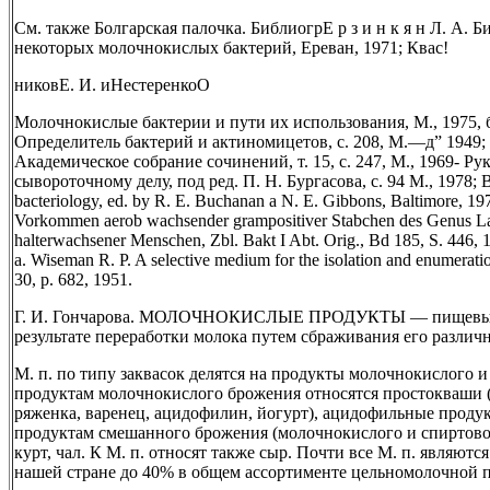
См. также Болгарская палочка. БиблиогрЕ р з и н к я н Л. А. 
некоторых молочнокислых бактерий, Ереван, 1971; Квас!
никовЕ. И. иНестеренкоО
Молочнокислые бактерии и пути их использования, М., 1975, 
Определитель бактерий и актиномицетов, с. 208, М.—д” 1949; М
Академическое собрание сочинений, т. 15, с. 247, М., 1969- Р
сывороточному делу, под ред. П. Н. Бургасова, с. 94 М., 1978; B
bacteriology, ed. by R. E. Buchanan a N. E. Gibbons, Baltimore, 197
Vorkommen aerob wachsender grampositiver Stabchen des Genus Lac
halterwachsener Menschen, Zbl. Bakt I Abt. Orig., Bd 185, S. 446, 19
a. Wiseman R. P. A selective medium for the isolation and enumeration 
30, p. 682, 1951.
Г. И. Гончарова. МОЛОЧНОКИСЛЫЕ ПРОДУКТЫ — пищевые 
результате переработки молока путем сбраживания его разли
М. п. по типу заквасок делятся на продукты молочнокислого 
продуктам молочнокислого брожения относятся простокваши (
ряженка, варенец, ацидофилин, йогурт), ацидофильные продукт
продуктам смешанного брожения (молочнокислого и спиртово
курт, чал. К М. п. относят также сыр. Почти все М. п. являют
нашей стране до 40% в общем ассортименте цельномолочной 