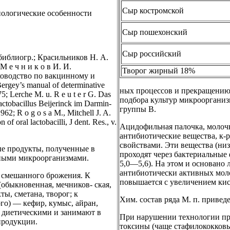
Сыр костромской
Биологические особенности
Сыр пошехонский
Сыр российский
библиогр.; Красильников Н. А.
 е ч н и к о в И. И.
Творог жирный 18%
уководство по вакцинному и
ergey’s manual of determinative
ных процессов и прекращению 
5; Lerche M. u. R e u t e r G. Das
подбора культур микроорганиз
tobacillus Beijerinck im Darmin-
группы В.
62; R о g о s a М., Mitchell J. A.
of oral lactobacilli, J dent. Res., v.
Ацидофильная палочка, молоч
антибиотические вещества, к-
свойствами. Эти вещества (ни
продукты, полученные в
проходят через бактериальные 
чными микроорганизмами.
5,0—5,6). На этом и основано 
антибиотически активных мол
и смешанного брожения. К
повышается с увеличением кис
обыкновенная, мечников- ская,
ы, сметана, творог; к
Хим. состав ряда М. п. приведе
го) — кефир, кумыс, айран,
ся диетическими и занимают в
При нарушении технологии при
продукции.
токсины (чаще стафилококков