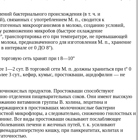
ний бактериального происхождения (в т. ч. и
), связанных с употреблением М. п., сводится к
тогенных микроорганизмов в молоко, созданию условий,
у размножению микробов (быстрое охлаждение
°, транспортировка его при температуре, не превышающей
я молока, предназначенного для изготовления М. п., хранение
в интервале от 0 ДО 8°).
в торговую сеть хранят при t 8—10°
ее 1—2 сут. В торговой сети М. п. должны храниться при t° 0
олее 3 сут., кефир, кумыс, простокваши, ацидофилин — не
лочнокислых продуктов. Простокваши способствуют
нию отделения пищеварительных соков. Они имеют высокую
ержанию витаминов группы В. холина, лецитина и
держащиеся в простоквашах молочнокислые бактерии
остной микрофлоры, а следовательно, снижению гнилостных и
чнике. Все виды простокваши оказывают послабляющее
аболеваниях печени и желчных путей, т. к. усиливают
 двенадцатиперстную кишку, при панкреатитах, колитах и
таточностью.