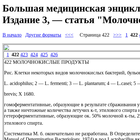
Большая медицинская энциклоп
Издание 3, — статья "Молоч
В начало
Другие форматы
<<<
Страница 422
>>>
1
422
1
422
423
424
425
426
422 МОЛОЧНОКИСЛЫЕ ПРОДУКТЫ
Рис. Клетки некоторых видов молочнокислых бактерий, бульонн
L. acidophilus; 2 — L. fermenti; 3 — L. plantarum; 4 — L.casei; 5 
brevis; X 1680.
гомоферментативные, образующие в результате сбраживания у
а также ничтожные количества летучих к-т, этилового спирта 
гетероферментативные, образующие ок. 50% молочной к-ты, 
этилового спирта.
Систематика М. б. окончательно не разработана. В Определите
Manual of Determinative Bacteriology, 1974) в род Lactobacillus