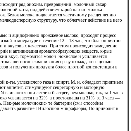
оисходит ряд биохим. превращений: молочный сахар
молочной к-ты, под действием к-рой казеин молока
сток. Белок молока подвергается частичному расщеплению
мелкодисперсную структуру, что облегчает действие на него
кумыс и ацидофильно-дрожжевое молоко, проходят процесс
изкой температуре в течение 12—18 час., что благоприятно
ии и вкусовых качествах. При этом происходит замедление
рий и активизация ароматообразующих веществ, к-рые
ий вкус, тормозится молоч- нокнслое и усиливается
остокваши после сквашивания сразу охлаждают с цепью
сов и получения продукта более плотной консистенции в
й к-ты, углекислого газа и спирта М. и. обладают приятным
ют аппетит, стимулируют секреторную и моторную
 Усваиваются они легче и быстрее, чем молоко; так, за 1 час в
локо усваивается на 32%, а простокваша на 31%, за 3 часа —
. Нек-рые молочнокис- те бактерии (см.) способны
одавлять развитие 1Нилосшой микрофлоры, По приводит к