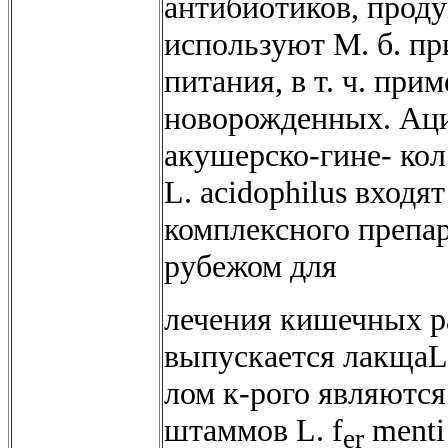
антибиотиков, прод
используют М. б. пр
питания, в т. ч. при
новорожденных. Аци
акушерско-гине- кол
L. acidophilus входят
комплексного препа
рубежом для
лечения кишечных р
выпускается лакщаL 
лом к-рого являютс
штаммов L. f
menti
er