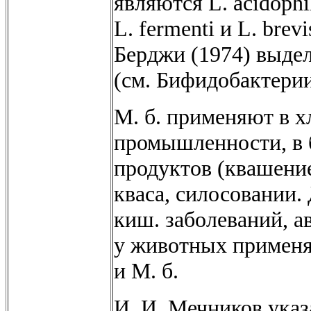
являются L. acidophilu
L. fermenti и L. brev
Берджи (1974) выдел
(см. Бифидобактерии
М. б. применяют в х
промышленности, в 
продуктов (квашени
кваса, силосовании.
киш. заболеваний, 
у животных применяю
и М. б.
И. И. Мечников указ