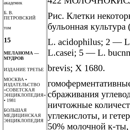
422 МОЛОЧНОКИ
академик
Б. В.
Рис. Клетки некото
ПЕТРОВСКИЙ
бульонная культура (
том
15
L. acidophilus; 2 — L
L.casei; 5 — L. bucnn
МЕЛАНОМА —
МУДРОВ
brevis; X 1680.
ИЗДАНИЕ ТРЕТЬЕ
МОСКВА •
гомоферментативные
ИЗДАТЕЛЬСТВО
«СОВЕТСКАЯ
сбраживания углевод
ЭНЦИКЛОПЕДИЯ»
• 1981
ничтожные количеств
БОЛЬШАЯ
углекислоты, и гете
МЕДИЦИНСКАЯ
ЭНЦИКЛОПЕДИЯ
50% молочной к-ты,