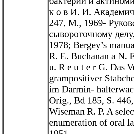
бактерий и актиноми
к о в И. И. Академич
247, М., 1969- Руко
сывороточному делу, 
1978; Bergey’s manual
R. E. Buchanan a N. 
u. R e u t e r G. Da
grampositiver Stabche
im Darmin- halterwac
Orig., Bd 185, S. 446,
Wiseman R. P. A selec
enumeration of oral lac
1951.