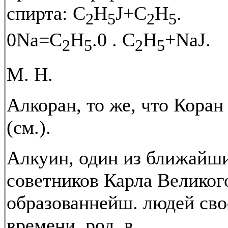
спирта: C
H
J+C
H
.
2
5
2
5
0Na=C
H
.0 . C
H
+NaJ.
2
5
2
5
М. Н.
Алкоран, то же, что Коран
(см.).
Алкуин, один из ближайш
советников Карла Великог
образованнейш. людей сво
времени, род. в