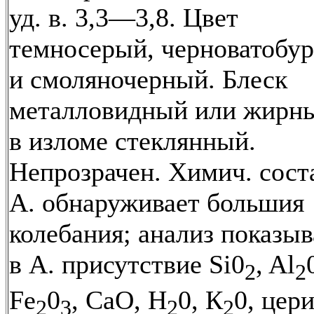
уд. в. 3,3—3,8. Цвет
темносерый, черноватобу
и смоляночерный. Блеск
металловидный или жирн
в изломе стеклянный.
Непрозрачен. Химич. сост
А. обнаруживает большия
колебания; анализ показыв
в А. присутствие Si0
, Al
2
2
Fe
0
, СаО, Н
0, К
0, цери
2
3
2
2