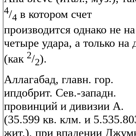
4
/
в котором счет
4
производится однако не на
четыре удара, а только на 
2
(как
/
).
2
Аллагабад, главн. гор.
ипдобрит. Сев.-западн.
провинций и дивизии А.
(35.599 кв. клм. и 5.535.80
жит.), при впадении Джу