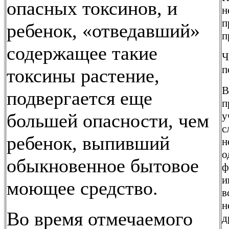
опасных токсинов, и
н
п
ребенок, «отведавший»
п
содержащее такие
Ч
п
токсины растение,
В
подвергается еще
п
большей опасности, чем
у
с
ребенок, выпивший
н
о
обыкновенное бытовое
ф
и
моющее средство.
в
н
Во время отмечаемого
д