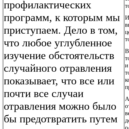
профилактических
т
программ, к которым мы
И
в
приступаем. Дело в том,
ц
т
что любое углубленное
В
изучение обстоятельств
т
случайного отравления
и
т
показывает, что все или
к
п
почти все случаи
А
отравления можно было
о
в
бы предотвратить путем
д
о