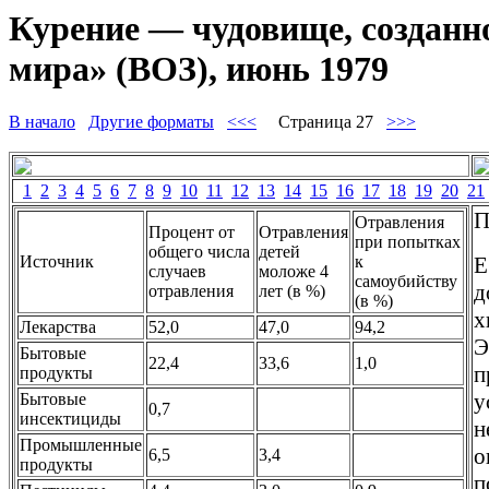
Курение — чудовище, созданно
мира» (ВОЗ), июнь 1979
В начало
Другие форматы
<<<
Страница 27
>>>
1
2
3
4
5
6
7
8
9
10
11
12
13
14
15
16
17
18
19
20
21
П
Отравления
Процент от
Отравления
при попытках
общего числа
детей
Источник
к
Е
случаев
моложе 4
самоубийству
д
отравления
лет (в %)
(в %)
х
Лекарства
52,0
47,0
94,2
Э
Бытовые
22,4
33,6
1,0
п
продукты
у
Бытовые
0,7
инсектициды
н
Промышленные
о
6,5
3,4
продукты
п