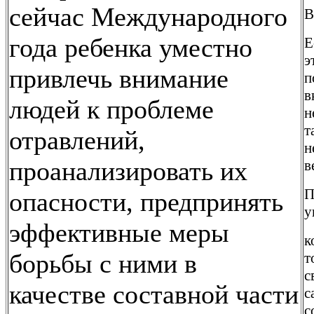
сейчас Международного
В
года ребенка уместно
Е
э
привлечь внимание
п
в
людей к проблеме
н
т
отравлений,
н
проанализировать их
в
П
опасности, предпринять
у
эффективные меры
к
борьбы с ними в
т
с
качестве составной части
с
с