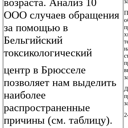
возраста. Анализ 10
з
ООО случаев обращения
П
о
за помощью в
п
х
Бельгийский
т
н
токсикологический
с
п
центр в Брюсселе
в
з
позволяет нам выделить
Д
наиболее
п
з
распространенные
2
причины (см. таблицу).