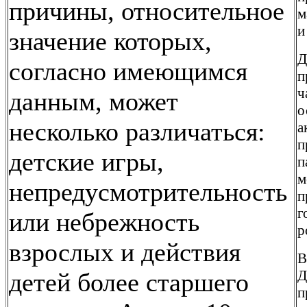
причины, относительное
м
и 
значение которых,
Д
согласно имеющимся
п
ч
данным, может
о
несколько различаться:
а
п
детские игры,
п
м
непредусмотрительность
п
г
или небрежность
р
взрослых и действия
В
Д
детей более старшего
п