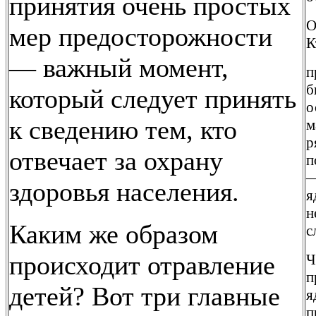
принятия очень простых
О
мер предосторожности
К
— важный момент,
п
б
который следует принять
о
к сведению тем, кто
м
р
отвечает за охрану
п
—
здоровья населения.
я
н
Каким же образом
с
происходит отравление
Ч
п
детей? Вот три главные
я
п