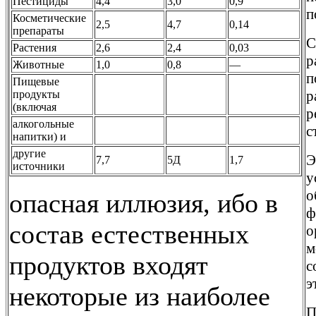
Пестициды
4,4
3,0
0,9
п
Косметические
2,5
4,7
0,14
препараты
С
Растения
2,6
2,4
0,03
р
Животные
1,0
0,8
—
п
Пищевые
р
продукты
(включая
р
алкогольные
с
напитки) и
другие
Э
7,7
5Д
1,7
источники
у
о
опасная иллюзия, ибо в
ф
состав естественных
о
м
продуктов входят
с
э
некоторые из наиболее
П