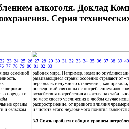
блением алкоголя. Доклад Ком
охранения. Серия технических
22
23
24
25
26
27
28
29
30
31
32
33
34
35
36
37
38
39
40
76
77
78
79
80
81
82
83
я для семейной
районах мира. Например, недавно опубликованн
едность,
развивающиеся страны особенно страдают от «п
ак
персонала; ненужного отвлечения, как правило
лее широкие
последствий связанных с потреблением алкогол
ого порядка и
воздействия потребления алкоголя на стабильно
ужбы
по мере своего увеличения в любом случае испы
льные органы,
распространение, от вредного влияния чрезмерн
и и сельском
и чистота этого неуловимого понятия являются
3.3 Связь проблем с общим уровнем потребл