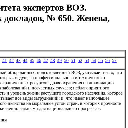
итета экспертов ВОЗ.
 докладов, № 650. Женева,
41
42
43
44
45
46
47
48
49
50
51
52
53
54
55
56
57
ый обзор данных, подготовленный ВОЗ, указывает на то, что
отерь... ведущего профессионального и технического
, ограниченных ресурсов здравоохранения на ликвидацию
я заболеваний и несчастных случаев; неблагоприятного
сть и уровень жизни растущего городского населения, которое
тывает все виды затруднений; и, что имеет наибольшее
ого пьянства на моральные устои стран, в которых прочность
 жизненно важными для национального прогресса».
ения