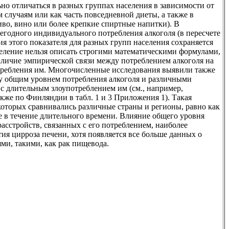
но отличаться в разных группах населения в зависимости от
м случаям или как часть повседневной диеты, а также в
иво, вино или более крепкие спиртные напитки). В
годного индивидуального потребления алкоголя (в пересчете
ия этого показателя для разных групп населения сохраняется
деление нельзя описать строгими математическими формулами,
аличие эмпирической связи между потреблением алкоголя на
требления им. Многочисленные исследования выявили также
 общим уровнем потребления алкоголя и различными
 с длительным злоупотреблением им (см., например,
акже по Финляндии в табл. 1 и 3 Приложения 1). Такая
которых сравнивались различные страны и регионы, равно как
 в течение длительного времени. Влияние общего уровня
расстройств, связанных с его потреблением, наиболее
ия цирроза печени, хотя появляется все больше данных о
ми, такими, как рак пищевода.