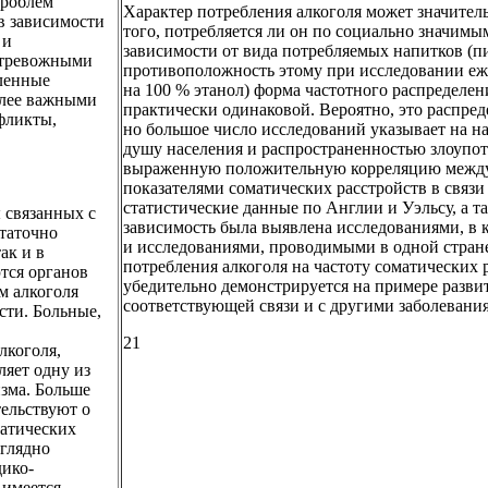
проблем
Характер потребления алкоголя может значитель
 в зависимости
того, потребляется ли он по социально значимы
 и
зависимости от вида потребляемых напитков (п
е тревожными
противоположность этому при исследовании еже
вленные
на 100 % этанол) форма частотного распределен
олее важными
практически одинаковой. Вероятно, это распре
фликты,
но большое число исследований указывает на н
душу населения и распространенностью злоупо
выраженную положительную корреляцию между
показателями соматических расстройств в связи
статистические данные по Англии и Уэльсу, а т
 связанных с
зависимость была выявлена исследованиями, в 
статочно
и исследованиями, проводимыми в одной стране
ак и в
потребления алкоголя на частоту соматических 
тся органов
убедительно демонстрируется на примере развит
м алкоголя
соответствующей связи и с другими заболевания
сти. Больные,
21
лкоголя,
ляет одну из
зма. Больше
тельствуют о
матических
аглядно
дико-
 имеется