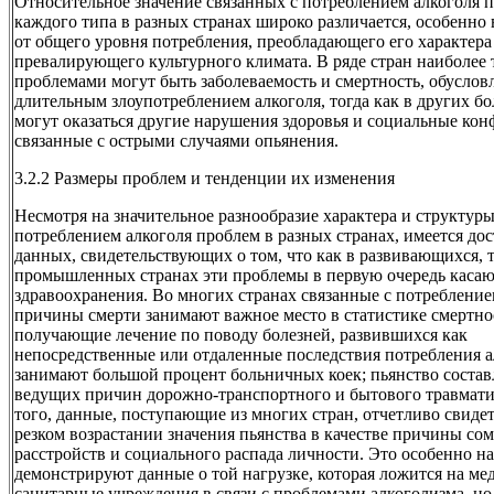
Относительное значение связанных с потреблением алкоголя 
каждого типа в разных странах широко различается, особенно
от общего уровня потребления, преобладающего его характера
превалирующего культурного климата. В ряде стран наиболе
проблемами могут быть заболеваемость и смертность, обусло
длительным злоупотреблением алкоголя, тогда как в других б
могут оказаться другие нарушения здоровья и социальные кон
связанные с острыми случаями опьянения.
3.2.2 Размеры проблем и тенденции их изменения
Несмотря на значительное разнообразие характера и структуры
потреблением алкоголя проблем в разных странах, имеется до
данных, свидетельствующих о том, что как в развивающихся, т
промышленных странах эти проблемы в первую очередь касаю
здравоохранения. Во многих странах связанные с потребление
причины смерти занимают важное место в статистике смертно
получающие лечение по поводу болезней, развившихся как
непосредственные или отдаленные последствия потребления а
занимают большой процент больничных коек; пьянство состав
ведущих причин дорожно-транспортного и бытового травмати
того, данные, поступающие из многих стран, отчетливо свиде
резком возрастании значения пьянства в качестве причины со
расстройств и социального распада личности. Это особенно н
демонстрируют данные о той нагрузке, которая ложится на ме
санитарные учреждения в связи с проблемами алкоголизма, но