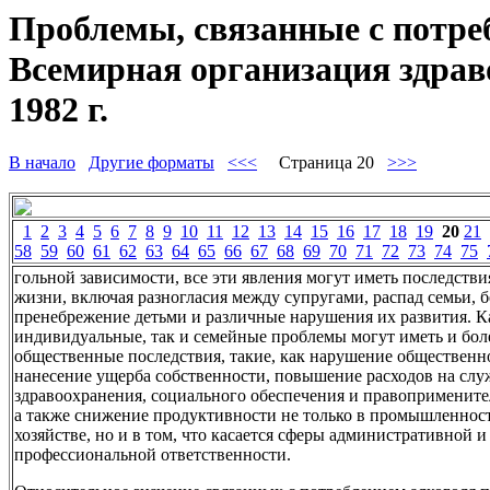
Проблемы, связанные с потре
Всемирная организация здраво
1982 г.
В начало
Другие форматы
<<<
Страница 20
>>>
1
2
3
4
5
6
7
8
9
10
11
12
13
14
15
16
17
18
19
20
21
58
59
60
61
62
63
64
65
66
67
68
69
70
71
72
73
74
75
гольной зависимости, все эти явления могут иметь последстви
жизни, включая разногласия между супругами, распад семьи, б
пренебрежение детьми и различные нарушения их развития. К
индивидуальные, так и семейные проблемы могут иметь и бо
общественные последствия, такие, как нарушение общественн
нанесение ущерба собственности, повышение расходов на сл
здравоохранения, социального обеспечения и правопримените
а также снижение продуктивности не только в промышленност
хозяйстве, но и в том, что касается сферы административной и
профессиональной ответственности.