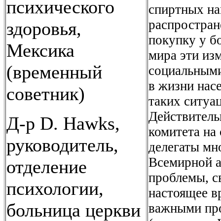
психического
спиртных на
распростран
здоровья,
покупку у б
Мексика
мира эти из
(временный
социальными
в жизни нас
советник)
таких ситуа
Действитель
Д-р D. Hawks,
комитета на 
руководитель,
делегаты мн
Всемирной а
отделение
проблемы, с
психологии,
настоящее вр
больница церкви
важными пр