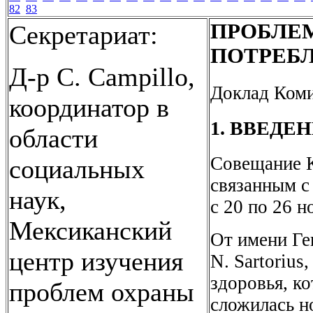
82
83
ПРОБЛЕМ
Секретариат:
ПОТРЕБ
Д-р С. Campillo,
Доклад Коми
координатор в
1. ВВЕДЕ
области
Совещание К
социальных
связанным с
наук,
с 20 по 26 н
Мексиканский
От имени Ге
центр изучения
N. Sartoriu
здоровья, к
проблем охраны
сложилась н