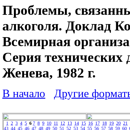
Проблемы, связанны
алкоголя. Доклад К
Всемирная организа
Серия технических 
Женева, 1982 г.
В начало
Другие формат
1
2
3
4
5
6
7
8
9
10
11
12
13
14
15
16
17
18
19
20
21
43
44
45
46
47
48
49
50
51
52
53
54
55
56
57
58
59
60