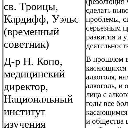
(резолюция 
св. Троицы,
сделать выв
Кардифф, Уэльс
проблемы, с
серьезным п
(временный
развития и 
советник)
деятельност
В прошлом в
Д-р Н. Копо,
касающихся 
медицинский
алкоголя, н
директор,
алкоголь, и
лица с алко
Национальный
годы все бо
институт
касающимся 
и общества 
изучения