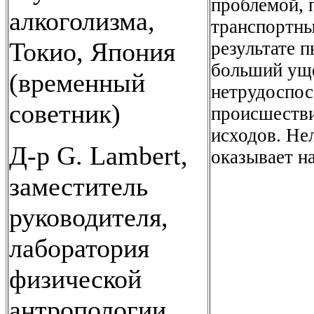
проблемой, 
алкоголизма,
транспортны
Токио, Япония
результате 
больший уще
(временный
нетрудоспос
советник)
происшестви
исходов. Не
Д-р G. Lambert,
оказывает н
заместитель
руководителя,
лаборатория
физической
антропологии,