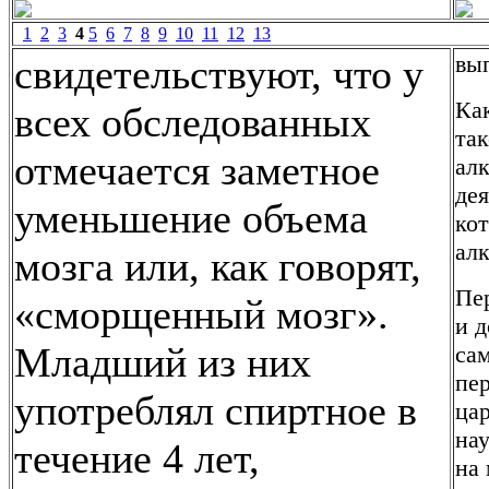
1
2
3
4
5
6
7
8
9
10
11
12
13
вы
свидетельствуют, что у
Ка
всех обследованных
так
отмечается заметное
алк
дея
уменьшение объема
кот
алк
мозга или, как говорят,
Пе
«сморщенный мозг».
и д
Младший из них
са
пер
употреблял спиртное в
ца
на
течение 4 лет,
на 