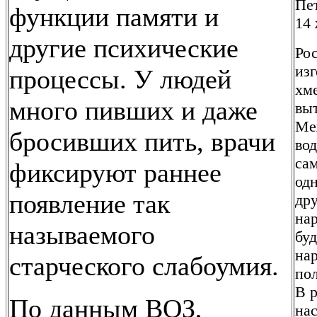
Пет
функции памяти и
14
другие психические
Ро
изг
процессы. У людей
хме
много пивших и даже
выт
Ме
бросивших пить, врачи
во
сам
фиксируют раннее
одн
появление так
дру
на
называемого
буд
нар
старческого слабоумия.
по
В р
По данным ВОЗ,
на