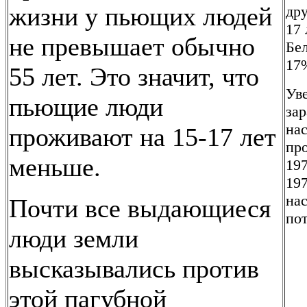
жизни у пьющих людей
дру
17 
не превышает обычно
Бе
17
55 лет. Это значит, что
Уве
пьющие люди
зар
нас
проживают на 15-17 лет
про
меньше.
197
197
на
Почти все выдающиеся
по
люди земли
высказывались против
этой пагубной