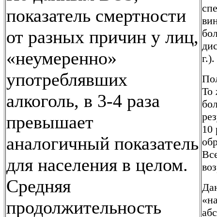
спе
показатель смертности
вин
от разных причин у лиц,
бо
ди
«неумеренно»
г.).
употреблявших
Пол
То
алкоголь, в 3-4 раза
бол
рез
превышает
10 
аналогичный показатель
обр
Все
для населения в целом.
во
Средняя
Да
«на
продолжительность
абс