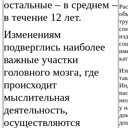
остальные – в среднем –
Рас
об
в течение 12 лет.
тр
спи
Изменениям
изд
соц
подверглись наиболее
им
важные участки
ка
головного мозга, где
Изв
так
происходит
Инд
на
мыслительная
не
деятельность,
у н
дом
осуществляются
до