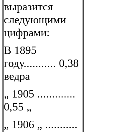
выразится
следующими
цифрами:
В 1895
году........... 0,38
ведра
„ 1905 .............
0,55 „
„ 1906 „ ...........