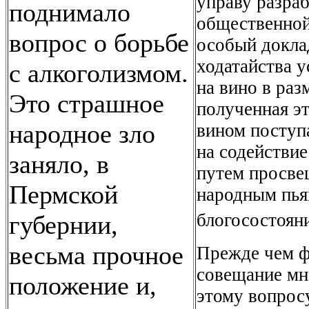
управу разраб
поднимало
общественной
вопрос о борьбе
особый докла
ходатайства 
с алкоголизмом.
на вино в раз
Это страшное
полученная э
народное зло
вином поступ
на содействие
заняло, в
путем просве
Пермской
народным пья
блогосостоян
губернии,
весьма прочное
Прежде чем ф
совещание мн
положение и,
этому вопрос