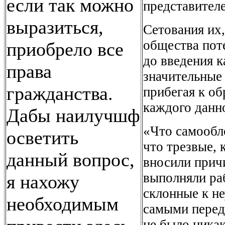
если так можно
представителе
выразиться,
Сетования их,
общества пот
приобрело все
до введения 
права
значительные
гражданства.
прибегая к о
каждого данно
Дабы наилучшф
«Что самообл
осветить
что трезвые, 
данный вопрос,
вносили прич
выполняли ра
я нахожу
склонные к н
необходимым
самыми перед
не было никак