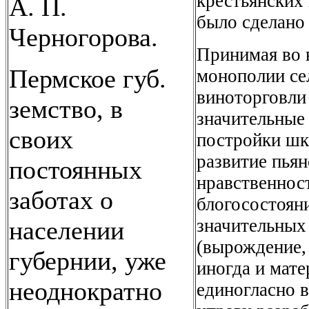
крестьянских 
А. П.
было сделано
Черногорова.
Принимая во 
Пермское губ.
монополии се
виноторговли
земство, в
значительные
своих
постройки шко
развитие пьян
постоянных
нравственност
заботах о
блогосостояни
значительных 
населении
(вырождение,
губернии, уже
иногда и мат
неоднократно
единогласно 