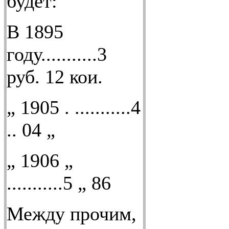
будет:
В 1895
году...........3
руб. 12 кои.
„ 1905 . ...........4
.. 04 „
„ 1906 „
...........5 „ 86
Между прочим,