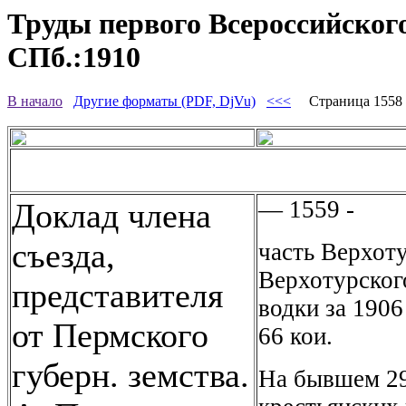
Труды первого Всероссийского
СПб.:1910
В начало
Другие форматы (PDF, DjVu)
<<<
Страница 155
— 1559 -
Доклад члена
съезда,
часть Верхоту
Верхотурског
представителя
водки за 1906
от Пермского
66 кои.
губерн. земства.
На бывшем 29