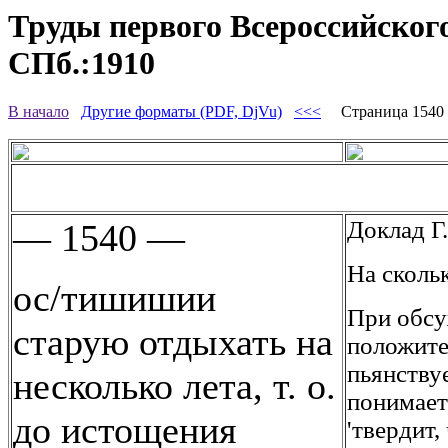
Труды первого Всероссийского
СПб.:1910
В начало
Другие форматы (PDF, DjVu)
<<<
Страница 154
Доклад Г
— 1540 —
На скольк
ос/тишишии
При обсу
старую отдыхать на
положите
пьянствуе
несколько лета, т. о.
понимает
до истощения
'твердит