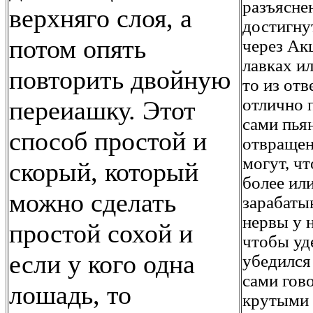
разъясне
верхняго слоя, а
достигну
потом опять
через Ак
лавках ил
повторить двойную
то из отв
отлично 
переиашку. Этот
сами пья
способ простой и
отвращен
могут, чт
скорый, который
более ил
можно сделать
зарабаты
нервы у 
простой сохой и
чтобы уд
если у кого одна
убедился 
сами гово
лошадь, то
крутыми 