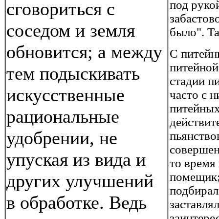
под руко
сговориться с
забастов
соседом и земля
было". Т
обновится; а между
С питейн
питейной
тем подыскивать
стадии п
искусственные
часто с н
питейных
рациональные
действит
удобрении, не
пьянство
совершен
упуская из вида и
то время
помещик;
других улучшений
подбирал
в обработке. Ведь
заставлял
заинтере