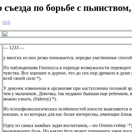
 съезда по борьбе с пьянством,
2
>>>
— 1233 —
у многих из них резко понижается, нередко умственные способ
По наблюдениям Гиппиуса в периоде возмужалости переворот в
чувства. Все хорошее и дурное, что до сих пор дремало в душе
всей своей силе *).
У девочек изменения в организме при наступлении половой зр
чем у мальчиков. Девочка, так недавно бывшая еще ребенком, 
можно узнать. (Sideroy) *).
Из психофизиологических особенностей юности выясняются 
юноши, и из которых для нас более интересны, имеющие ближа
;
Одну из самых важйых задач воспитания,—по Оппен-гейму
*
вызывающих боль. Но какую беду может причинить такое восп