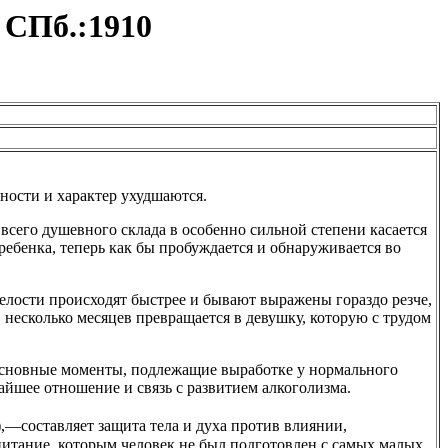
 СПб.:1910
ности и характер ухудшаются.
сего душевного склада в особенно сильной степени касается
 ребенка, теперь как бы пробуждается и обнаруживается во
елости происходят быстрее и бывают выражены гораздо резче,
в несколько месяцев превращается в девушку, которую с трудом
основные моменты, подлежащие выработке у нормального
йшее отношение и связь с развитием алкоголизма.
),—составляет защита тела и духа против влиянии,
итание, которым человек не был подготовлен с самых малых