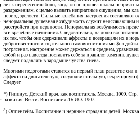
лет к перенесению боли, когда он не прошел школы неприятн
и
раздражениям, с целью вызвать неприятные ощущения, мы клад
период зрелости. Сильные колебания настроения составляют 
ненормальная душевная возбудимость служит неиссякающим ист
т
расстройств при нервности. Ненормальная возбудимость предст
все врачебные начинания. Следовательно, на долю воспитания
их так, чтобы оне сдерживали аффекты и возвращали их в норм
добросовестного и тщательного самовоспитания моз$но дойти д
потрясения, настроение может держаться в среднем, уравновеш
собой и раз навсегда поставить себе за правило: заменять ду
следует подавлять в зародыше чувства гнева.
Многими педогогами ставится на первый план развитие сил и 
аффекта на двигательную, сосудодвигательную, секреторную ф
Следует
*) Гиппиус. Детский врач, как воспитатель. Москва. 1009. Стр.
-
развития. Вести. Воспитания ЛЬ ИО. 1907.
8
) Оппенгейм. Воспитание и нервные страдания детей. Москва.