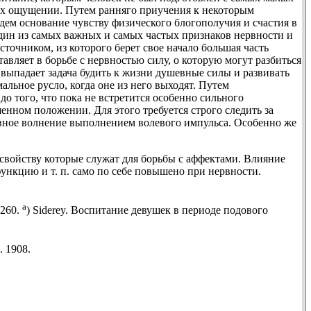
ых ощущении. Путем ранняго приучения к некоторым
ем основание чувству физического блогополучия и счастия в
один из самых важных и самых частых признаков нервности и
очником, из которого берет свое начало большая часть
авляет в борьбе с нервностью силу, о которую могут разбиться
 выпадает задача будить к жизни душевные силы и развивать
альное русло, когда оне из него выходят. Путем
о того, что пока не встретится особенно сильного
енном положении. Для этого требуется строго следить за
шевное волнение выполнением волевого импульса. Особенно же
свойству которые служат для борьбы с аффектами. Влияние
ункцию и т. п. само по себе повышено при нервности.
а
 260.
) Siderey. Воспитание девушек в периоде подового
 1908.