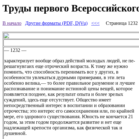
Труды первого Всероссийского
В начало
Другие форматы (PDF, DjVu)
<<<
Страница 123
— 1232 —
характеризует вообще образ действий молодых людей, не пе-
решагнувгаих еще отроческий возраста. К тому же нужно
помнить, что способность перенимать все у других, в
особенности увлекаться дурными примерами, в эти лета
особенно велика,— то более правильное разумение и лучшее
распознавание и понимание истинной цены вещей, которое
появляется позднее, как результат опыта и более зрелых
суждений, здесь еще отсутствует. Общество имеет
непосредственный интерес в воспитании и образовании
отрочества; это интерес его самосохранения или, по крайней
мере, его здорового существования. Юность не кончается 21
годом, за этим годом продолжается развитие и нет еще
надлежащей крепости организма, как физической так и
душевной.