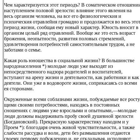
Чем характеризуется этот периодъ? В соматическом отношени
наступлением половой зрелости: влияние этого явления на
весь организм человека, на все его физиологическия и
психическия отравлейия громадно и продолжается во весь это
период жизни, сообщая ему новый характер. Юность вносит в
организм целый ряд отравлений. Вообще же это есть возраст
брожения, неопытности, развития половых стремлений,
удовлетворения потребностей самостоятельным трудом, а не
заботами о семье.
Какая роль юношества в социальной жизни? В большинстве
народонаселения *) молодые люди уже выходят из
непосредственного надзора родителей и воспитателей,
вступают на арену жизни и деятельности, как работники и как
деятели. Они уже в водовороте жизни, соприкасаясь со всеми
ея сторонами.
Окруженные всеми соблазнами жизни, побуждаемые все росту
щими своими потребностями, находясь в постоянных
сношениях с людями уже взрослыми и опытными,—молодые
люди должны выдерживать пробу своей душевной зрелости
(Богдановский). Прекрасную характеристику находим и у
Проем *): блогодаря очень живой чувствительности, а также
слабости рассудка и воли, дети без размышления отдаются
своему первому побуждению и, не откладывая, исполняют