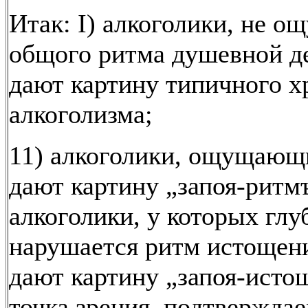
Итак: I) алкоголики, не 
общого ритма душевной д
дают картину типичного х
алкоголизма;
11) алкоголики, ощущающи
дают картину „запоя-ритмъ"
алкоголики, у которых глу
нарушается ритм истощен
дают картину „запоя-исто
точка зрения, подтвержда