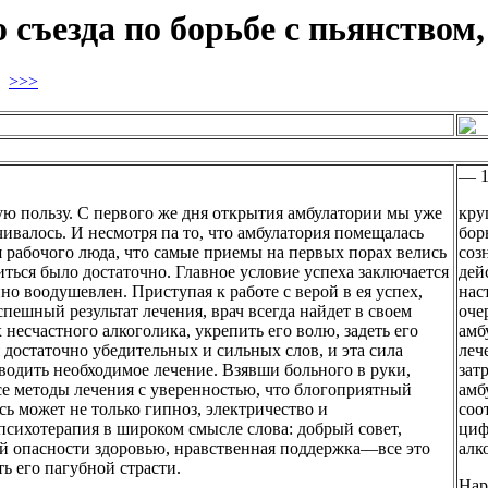
 съезда по борьбе с пьянством,
2
>>>
— 1
ую пользу. С первого же дня открытия амбулатории мы уже
кру
ивалось. И несмотря па то, что амбулатория помещалась
бор
я рабочого люда, что самые приемы на первых порах велись
соз
ься было достаточно. Главное условие успеха заключается
дей
йно воодушевлен. Приступая к работе с верой в ея успех,
нас
спешный результат лечения, врач всегда найдет в своем
оче
 несчастного алкоголика, укрепить его волю, задеть его
амб
я достаточно убедительных и сильных слов, и эта сила
леч
одить необходимое лечение. Взявши больного в руки,
зат
се методы лечения с уверенностью, что блогоприятный
амб
сь может не только гипноз, электричество и
соо
 психотерапия в широком смысле слова: добрый совет,
циф
ой опасности здоровью, нравственная поддержка—все это
алк
ь его пагубной страсти.
Нар