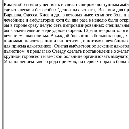
Каким образом осуществить и сделать широко доступным амбул
сделать легко и без особых ‘денежных затрата,. Возьмем для 
Варшава, Одесса, Киев и др., в которых имеется много больни
лечебнице и амбулатории хотя бы два раза в неделю были отк
бы в городе сразу целую сеть импровизированных специальны
бы в значительной мере удовлетворена. ТЗрачи-невропатолог
лечением алкоголизма. В каждой больнице в больших городах 
приемами психотерапии и гипнотизма, и потому в лечебницах 
для приема алкоголиков. Считая амбулаторное лечение алкого
пьянством, я предлагаю Съезду сделать постановление о жела
крупной городской и земской больнице организовать амбулато
Установлением такого рода приемов, на первых порах в больн