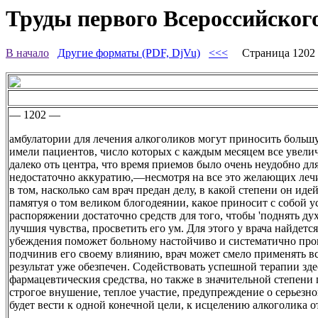
Труды первого Всероссийского
В начало
Другие форматы (PDF, DjVu)
<<<
Страница 120
— 1202 —
амбулатории для лечения алкоголиков могут приносить больш
имели пациентов, число которых с каждым месяцем все увелич
далеко оть центра, что время приемов было очень неудобно дл
недостаточно аккуратию,—несмотря на все это желающих лечит
в том, насколько сам врач предан делу, в какой степени он иде
памятуя о том великом блогодеянии, какое приносит с собой у
распоряжении достаточно средств для того, чтобы 'поднять дух
лучшия чувства, просветить его ум. Для этого у врача найдетс
убеждения поможет больному настойчиво и систематично пров
подчинив его своему влиянию, врач может смело применять в
результат уже обезпечен. Содействовать успешной терапии зде
фармацевтическия средства, но также в значительной степени
строгое внушение, теплое участие, предупреждение о серьезн
будет вести к одной конечной цели, к исцелению алкоголика от