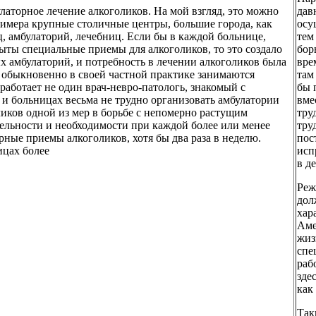
аторное лечение алкоголиков. На мой взгляд, это можно
дав
примера крупные столичные центры, большие города, как
осу
ц, амбулаторий, лечебниц. Если бы в каждой больнице,
тем
рыты специальные приемы для алкоголиков, то это создало
бор
х амбулаторий, и потребность в лечении алкоголиков была
вре
и обыкновенно в своей частной практике занимаются
там
работает не один врач-невро-патологь, знакомый с
бы 
и больницах весьма не трудно организовать амбулатории
вме
ликов одной из мер в борьбе с непомерно растущим
тру
тельности и необходимости при каждой более или менее
тру
рные приемы алкоголиков, хотя бы два раза в неделю.
пос
ицах более
исп
в д
Реж
дол
хар
Аме
жиз
спе
раб
зде
как
Так