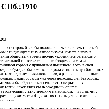
 СПб.:1910
203 —
пных центров, было бы положено начало систематической
ьбы с индивидуальным алкоголизмом. Вместе с этим в
нании общества и врачей прочно укоренилась бы мысль о
ствительной и настоятельной необходимости самой
тойчивой борьбы с привычным пьянством, а это, в свой
редь, побуждало бы земства и города создавать при больницах
улатории для лечения алкоголиков, а равно и специальные
ебницы. Таким образом уже через несколько лет без особых
рат могла бы образоваться целая сеть специальных
улаторий, накоплялся бы необходимый опыт с
тветствующим статистическим материалом,—и тогда мы с
рами в руках могли бы доказывать пользу такого лечения
оголизма.
яду с этим я хотел бы сделать еще одно предложение. Уже