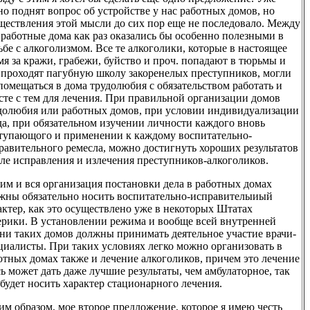
но поднят вопрос об устройстве у нас работных домов, но
ществления этой мысли до сих пор еще не последовало. Между
 работные дома как раз оказались бы особенно полезными в
ьбе с алкоголизмом. Все те алкоголики, которые в настоящее
мя за кражи, грабежи, буйство и проч. попадают в тюрьмы и
 проходят пагубную школу закоренелых преступников, могли
помещаться в дома трудолюбия с обязательством работать и
сте с тем для лечения. При правильной организации домов
долюбия или работных домов, при условии индивидуализации
да, при обязательном изучении личности каждого вновь
тупающого и применении к каждому воспитательно-
равительного ремесла, можно достигнуть хороших результатов
еле исправления и излечения преступников-алкоголиков.
им и вся организация постановки дела в работных домах
жны обязательно носить воспитательно-исправителыиый
актер, как это осуществлено уже в некоторых Штатах
рики. В установлении режима и вообще всей внутренней
ни таких домов должны принимать деятельное участие врачи-
циалисты. При таких условиях легко можно организовать в
отных домах также и лечение алкоголиков, причем это лечение
сь может дать даже лучшие результаты, чем амбулаторное, так
 будет носить характер стационарного лечения.
им образом, мое второе предложение, которое я имею честь