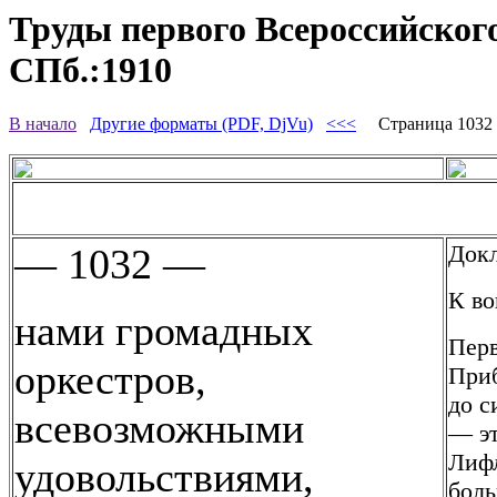
Труды первого Всероссийского
СПб.:1910
В начало
Другие форматы (PDF, DjVu)
<<<
Страница 103
Докл
— 1032 —
К во
нами громадных
Перв
оркестров,
Приб
до с
всевозможными
— эт
Лифл
удовольствиями,
боль