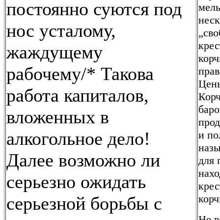
постоянно суются под
мель
неск
нос усталому,
„сво
крес
жаждущему
корч
рабочему/* Такова
прав
Цены
работа капиталов,
Корч
баро
вложенных в
прод
алкогольное дело!
и по
назы
Далее возможно ли
для 
нахо
серьезно ожидать
крес
корч
серьезной борьбы с
Не в