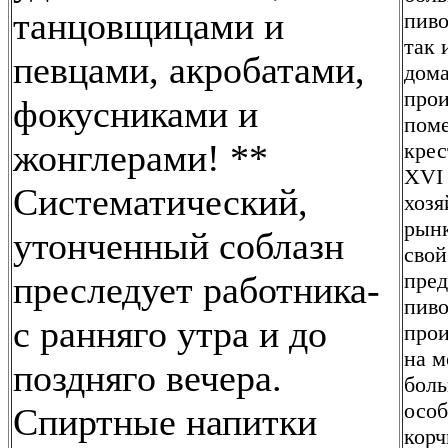
танцовщицами и
пиво
так 
певцами, акробатами,
дома
прои
фокусниками и
поме
жонглерами! **
крес
XVI 
Систематический,
хозя
рынк
утонченный соблазн
свой
пред
преследует работника-
пиво
с ранняго утра и до
прои
на м
поздняго вечера.
боль
особ
Спиртные напитки
корч