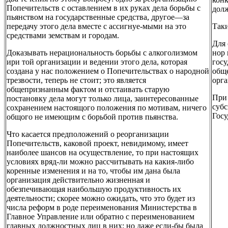
Попечительств с оставлением в их руках дела борьбы с
долж
пьянством на государственные средства, другое—за
передачу этого дела вместе с ассигнуе-мыми на это
Таки
средствами земствам и городам.
Для 
Доказывать нерациональность борьбы с алкоголизмом
нор 
ири той организации и ведении этого дела, которая
госу
создана у нас положением о Попечительствах о народной
обще
трезвости, теперь не стоит; это является
орг
общепризнанным фактом и отстаивать старую
При 
постановку дела могут только лица, заинтересованные
субс
сохранением настоящого положения по мотивам, ничего
Госу
общого не имеющим с борьбой против пьянства.
Что касается предположений о реорганизации
Попечительств, каковой проект, невидимому, имеет
наиболее шансов на осуществление, то при настоящих
условиях вряд-ли можно рассчитывать на какия-либо
коренные изменения и на то, чтобы им дана была
организация действительно жизненная и
обезпечивающая наибольшую продуктивность их
деятельности; скорее можно ожидать, что это будет из
числа реформ в роде переименования Министерства в
Главное Управление или обратно с переименованием
главных должностных лиц в них; но даже если-бы была