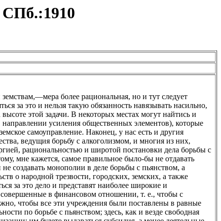
 СПб.:1910
 земствам,—мера более рациональная, но и тут следует
ться за это и нельзя такую обязанность навязывать насильно,
а высоте этой задачи. В некоторых местах могут найтись и
 в направлении усиления общественных элементов), которые
земское самоуправление. Наконец, у нас есть и другия
ства, ведущия борьбу с алкоголизмом, и многия из них,
ергией, рациональностью и широтой постановки дела борьбы с
ому, мне кажется, самое правильное было-бы не отдавать
не создавать монополии в деле борьбы с пьянством, а
ств о народной трезвости, городских, земских, а также
ься за это дело и представят наиболее широкие и
 совершенные в финансовом отношении, т. е., чтобы с
ужно, чтобы все эти учреждения были поставлены в равные
ости по борьбе с пьянством; здесь, как и везде свободная
зации; им будете выдаваться субсидия, а менее деятельные