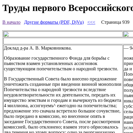
Труды первого Всероссийского
В начало
Другие форматы (PDF, DjVu)
<<<
Страница 939
Доклад д-ра А. В. Марковникова.
— 9
Образование государственного Фонда для борьбы с
ножн
пьянством взамен установленных ассигновок
прин
существующим попечительствам о народной трезвости.
да и
Попе
В Государственный Совета было внесено предложение
пове
уничтожить созданные при введении винной монополии
обще
Попечительства о народной трезвости вследствие
полу
неудовлетворительности их деятельности, передать их
пьян
имущество земствам и городам и вычеркнуть из бюджета
ника
4 миллиона, ассигнуемъ^ ежегодно на попечительства;
субс
предложение это сначала встретило большое сочувствие,
сель
было передано в комиссию, но внесенное опять в
раци
заседание Государственного Совета, после рассмотрения
наим
комиссией, было отклонено; взамен этого обрисовалось
усло
два течения но этому вопросу: одно за реорганизацию
конк