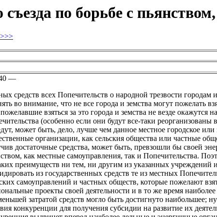
 съезда по борьбе с пьянством,
>>>
40 —
ых средств всех Попечительств о народной трезвости городам и
ять во внимание, что не все города и земства могут пожелать взя
 пожелавшие взяться за это города и земства не везде окажутся н
чительства (особенно если они будут все-таки реорганизованы
дут, может быть, дело, лучше чем данное местное городское или 
ственные организации, как сельския общества или частные обще
чив достаточные средства, может быть, превзошли бы своей эн
ством, как местные самоуправления, так и Попечительства. Поэт
ких преимуществ ни тем, ни другим из указанных учреждений и 
идировать из государственных средств те из местных Попечитель
ских самоуправлений и частных обществ, которые пожелают взят
ональные проекты своей деятельности и в то же время наиболее
еньшей затратой средств могло быть достигнуто наибольшее; н
вия конкуренции для получения субсидии на развитие их деятельн
уренция выдвинет вперед наиболее дельные и энергичные органи