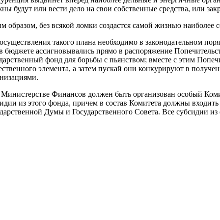
ны будут или вести дело на свои собственные средства, или зак
м образом, без всякой ломки создастся самой жизнью наиболее 
осуществления такого плана необходимо в законодательном поряд
в бюджете ассигновывались прямо в распоряжение Попечительст
дарственный фонд для борьбы с пьянством; вместе с этим Попе
ственного элемента, а затем пускай они конкурируют в получе
анизациями.
Министерстве Финансов должен быть организован особый Комите
идии из этого фонда, причем в состав Комитета должны входит
дарственной Думы и Государственного Совета. Все субсидии из