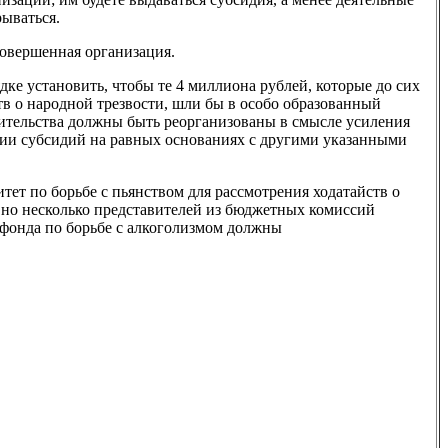
рываться.
совершенная организация.
ке установить, чтобы те 4 миллиона рублей, которые до сих
в о народной трезвости, шли бы в особо образованный
чительства должны быть реорганизованы в смысле усиления
нии субсидий на равных основаниях с другими указанными
т по борьбе с пьянством для рассмотрения ходатайств о
ь но несколько представителей из бюджетных комиссий
 фонда по борьбе с алкоголизмом должны