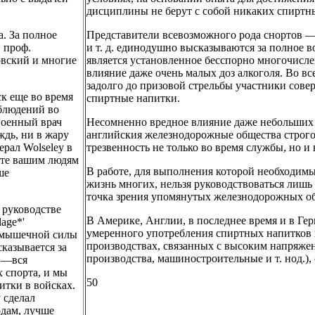
дисциплины не берут с собой никаких спиртн
а. За полное
Представители всевозможного рода снортов —
 проф.
и т. д. единодушно высказываются за полное 
овский и многие
является установленное бесспорно многочис
влияние даже очень малых доз алкоголя. Во вс
задолго до призовой стрельбы участники сове
к еще во время
спиртные напитки.
аблюдений во
военный врач
Несомненно вредное влияние даже небольших 
ждь, ни в жару
английския железнодорожные общества строго
ерал Wolseley в
трезвенность не только во время службы, но и 
йте вашим людям
В работе, для выполнения которой необходимы
ше
жизнь многих, нельзя руководствоваться лишь
точка зрения упомянутых железнодорожных о
м руководстве
В Америке, Англии, в последнее время и в Г
lage*'
умеренного употребления спиртных напитков п
и мышечной силы
производствах, связанных с высоким напряже
казывается за
производства, машиностроительные и т. нод.), 
r,—вся
 спорта, и мы
50
итки в войсках.
 сделал
дам, лучше