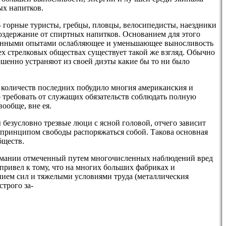
ых напитков.
 горные туристы, гребцы, пловцы, велосипедисты, наездники
воздержание от спиртных напитков. Основанием для этого
ленными опытами ослабляющее и уменьшающее выносливость
ех стрелковых обществах существует такой же взгляд. Обычно
ршенно устраняют из своей диэты какие бы то ни было
количеств последних побудило многия американския и
 требовать от служащих обязательств соблюдать полную
вообще, вне ея.
 безусловно трезвые люци с ясной головой, отчего зависит
 принципом свободы распоряжаться собой. Такова основная
бществ.
ермании отмеченный путем многочисленных наблюдений вред
ривел к тому, что на многих больших фабриках и
нием сил и тяжелыми условиями труда (металлическия
строго за-