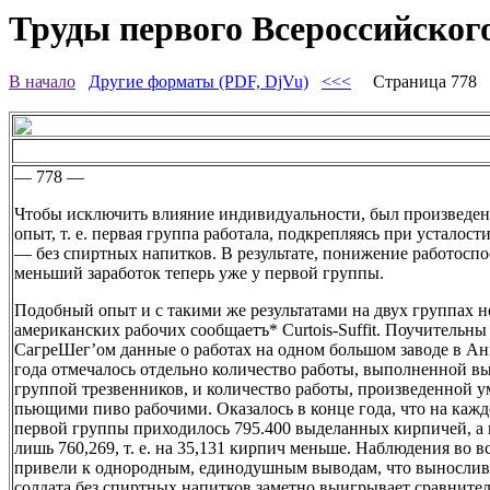
Труды первого Всероссийского
В начало
Другие форматы (PDF, DjVu)
<<<
Страница 778
— 778 —
Чтобы исключить влияние индивидуальности, был произведен
опыт, т. е. первая группа работала, подкрепляясь при усталост
— без спиртных напитков. В результате, понижение работоспо
меньший заработок теперь уже у первой группы.
Подобный опыт и с такими же результатами на двух группах н
американских рабочих сообщаетъ* Curtois-Suffit. Поучительн
СагреШег’ом данные о работах на одном большом заводе в Ан
года отмечалось отдельно количество работы, выполненной в
группой трезвенников, и количество работы, произведенной 
пьющими пиво рабочими. Оказалось в конце года, что на кажд
первой группы приходилось 795.400 выделанных кирпичей, а
лишь 760,269, т. е. на 35,131 кирпич меньше. Наблюдения во в
привели к однородным, единодушным выводам, что выносливо
солдата без спиртных напитков заметно выигрывает сравнител