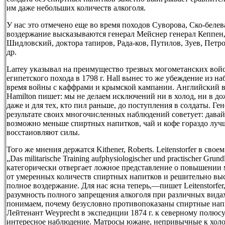
им даже небольших количеств алкоголя.
У нас это отмечено еще во время походов Суворова, Ско-белев
воздержание высказываются генерал Мейснер генерал Кеппен,
Шидловский, доктора тапиров, Рада-ков, Путилов, Зуев, Петр
др.
Larrey указывал на преимущество трезвых могометанских войс
египетского похода в 1798 г. Hall вынес то же убеждение из н
время войны с каффрами и крымской кампании. Английский 
Hamilton пишет: мы не делаем исключений ни в холод, ни в до
даже и для тех, кто пил раньше, до поступления в солдаты. Ген
результате своих многочисленных наблюдений советует: дава
возможно меньше спиртных напитков, чай и кофе гораздо луч
восстаиовляют силы.
Того же мнения держатся Kithener, Roberts. Leitenstorfer в свое
„Das militarische Training aufphysiologischer und practischer Grund
категорически отвергает ложное представление о повышени
от умеренных количеств спиртных напитков и решительно выс
полное воздержание. Для нас ясна теперь,—пишет Leitenstorfe
разумность полного запрещения алкоголя при различных видах
понимаем, почему безусловно противопоказаны спиртные нап
Лейтенант Weyprecht в экспедиции 1874 г. к северному полюсу
интересное наблюдение. Матросы южане, непривычные к холо