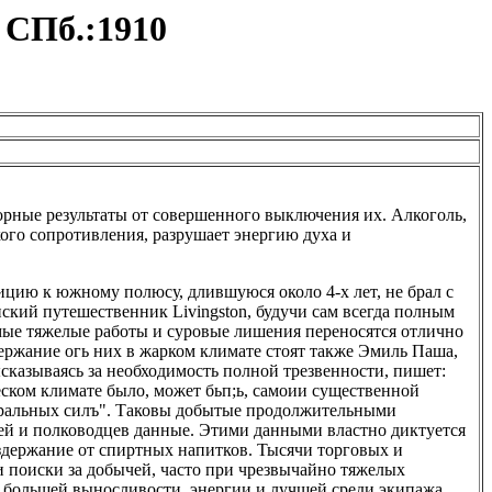
 СПб.:1910
орные результаты от совершенного выключения их. Алкоголь,
ого сопротивления, разрушает энергию духа и
ицию к южному полюсу, длившуюся около 4-х лет, не брал с
ский путешественник Livingston, будучи сам всегда полным
мые тяжелые работы и суровые лишения переносятся отлично
держание огь них в жарком климате стоят также Эмиль Паша,
высказываясь за необходимость полной трезвенности, пишет:
ском климате было, может бьп;ь, самоии существенной
ральных силъ". Таковы добытые продолжительными
й и полководцев данные. Этими данными властно диктуется
держание от спиртных напитков. Тысячи торговых и
 поиски за добычей, часто при чрезвычайно тяжелых
я большей выносливости, энергии и лучшей среди экипажа