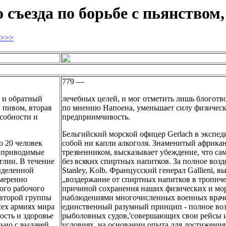
 съезда по борьбе с пьянством,
>>>
779 —
 и обратный
лечебных целей, и мог отметить лишь блоготв
и пивом, вторая
по мнению Напоена, уменьшает силу физическ
собности и
предприимчивость.
Бельгийский морской офицер Gerlach в экспед
о 20 человек
собой ни капли алкоголя. Знаменитый африкан
ы приводимые
трезвенником, высказывает убеждение, что са
глии. В течение
без всяких спиртных напитков. За полное воз
ыделенной
Stanley, Kolb. Францусский генерал Gallieni, 
умеренно
„воздержание от спиртных напитков в тропиче
ого рабочого
причиной сохранения наших физических и мо
 второй группы
наблюдениями многочисленных военных враче
сех армиях мира
единственный разумный принцип - полное воз
сть и здоровье
рыболовных судов,'совершающих свои рейсы и
ьно с выдачей
условиях, на основании опыта для достижени