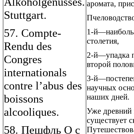
Alkoholgenusses.
аромата, при
Stuttgart.
Пчеловодство
57. Compte-
1-й—наибольш
столетия,
Rendu des
2-й—упадка п
Congres
второй полов
internationals
3-й—постепен
contre l’abus des
научных осно
наших дней.
boissons
alcooliques.
Уже древний 
существует с
58. Пешфль О с
Путешествова