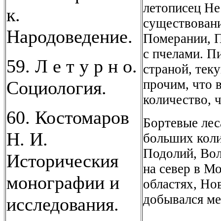
летописец Не
к.
существовани
Народоведение.
Померании, П
с пчелами. П
59. Л е т у р н о.
страной, тек
прочим, что 
Социология.
количество, 
60. Костомаров
Бортевые лес
Н. И.
больших коли
Подолий, Вол
Историческия
на север в М
монографии и
областях, Но
добывался ме
исследования.