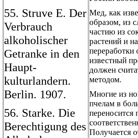
55. Struve E. Der
Мед, как изв
образом, из с
Verbrauch
частию из со
alkoholischer
растений и н
переработки 
Getranke in den
известный пр
Haupt-
должен счита
kulturlandern.
методом.
Berlin. 1907.
Многие из но
пчелам в бол
56. Starke. Die
переносится 
соответствен
Berechtigung des
Получается о