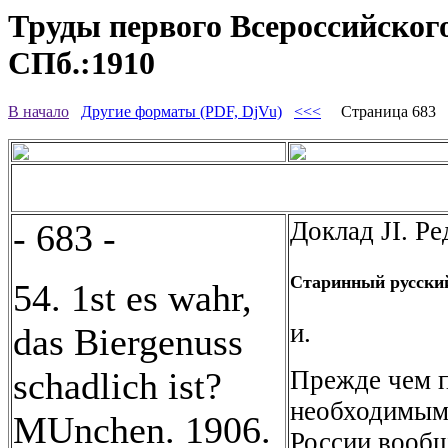
Труды первого Всероссийского
СПб.:1910
В начало
Другие форматы (PDF, DjVu)
<<<
Страница 683
Доклад JI. Ре
- 683 -
Старинный русский
54. 1st es wahr,
и.
das Biergenuss
Прежде чем п
schadlich ist?
необходимым 
MUnchen. 1906.
России вообщ