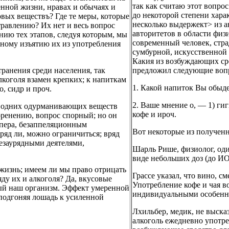
так как считаю этот вопро
нной жизни, нравах и обычаях и
до некоторой степени хара
овых веществъ? Где те меры, которые
несколько выдержект> из 
равлению? Их нет и весь вопрос
авторитетов в области физ
нию тех этапов, следуя которым, мы
современный человек, стр
нному изъятию их из употребления
сумбурной, искусственной 
Какия из возбуждающих сре
ранения среди населения, так
предложил следующие воп
коголя взамен крепких; к напиткам
1. Какой напиток Вы обыд
, сидр и проч.
2. Ваше мнение о, — 1) гиг
ы одних одурманивающих веществ
кофе и ироч.
оренению, вопрос спорный; но он
пера, безаппеляционным
Вот некоторые из полученн
яд ли, можно ограничиться; вряд
незаурядными деятелями,
Шарль Рише, физиолог, од
виде небольших доз (до ИО 
жизнь; имеем ли мы право отрицать
Грассе указал, что вино, с
яду их и алкоголя? Да, вкусовые
Употребление кофе и чая в
ный наш организм. Эффект умеренной
индивидуальными особенн
, подгоняя лошадь к усиленной
Лхильбер, медик, не высказ
алкоголь ежедневно употре