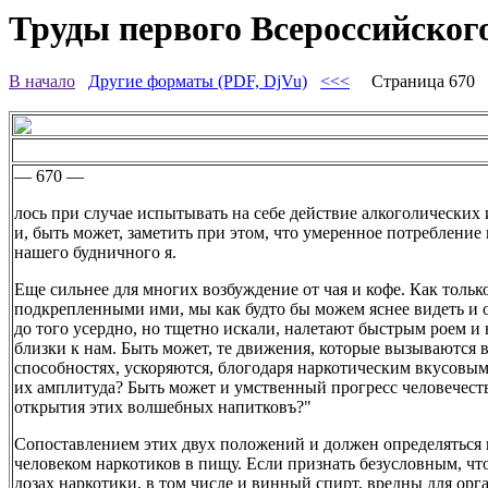
Труды первого Всероссийского
В начало
Другие форматы (PDF, DjVu)
<<<
Страница 670
— 670 —
лось при случае испытывать на себе действие алкоголических
и, быть может, заметить при этом, что умеренное потребление
нашего будничного я.
Еще сильнее для многих возбуждение от чая и кофе. Как тольк
подкрепленными ими, мы как будто бы можем яснее видеть и 
до того усердно, но тщетно искали, налетают быстрым роем и
близки к нам. Быть может, те движения, которые вызываются
способностях, ускоряются, блогодаря наркотическим вкусовым
их амплитуда? Быть может и умственный прогресс человечеств
открытия этих волшебных напитковъ?"
Сопоставлением этих двух положений и должен определяться 
человеком наркотиков в пищу. Если признать безусловным, что
дозах наркотики, в том числе и винный спирт, вредны для орга