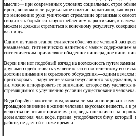
мысли;— ири современных условиях социальных, строе обыде
ироч., возможно ли радикальное изъятие наркотиков, как вкус
по мановению руки уничтожат стремление организма к самоот
сводится к борьбе со злоупотреблением наркотиками, к намеча
можем и должны стремиться к конечному результату, соверше
ва. пищу.
Одним из таких этапов считается облегчение условий распрост
называемых, гигиенических напитков с малым содержанием ал
гигиеническим причисляют обыденно: виноградное вино, пиво
Верен или нет подобный взгляд на возможность путем замен
другими содействовать умалению зла и постепенному его иск
достоин внимания и серьезного обсуждения,—одним взмахом 
приговоромъ—нарушение закона безусловного воздержания, вр
ли, можно игнорировать то внимание, которое ему уделяется 
стремящимися к улучшению условий существования человека.
Ведя борьбу с алкоголизмом, можем ли мы игнорировать саму 
громадное значение в жизни человека вкусовых веществ, а в р
вещества не питают организма; но, ведь. оне влияют на нерв
дозы алкоголя, чая, кофе, правда, уподобляется бичу, который
работе, не дает ей в тоже время и