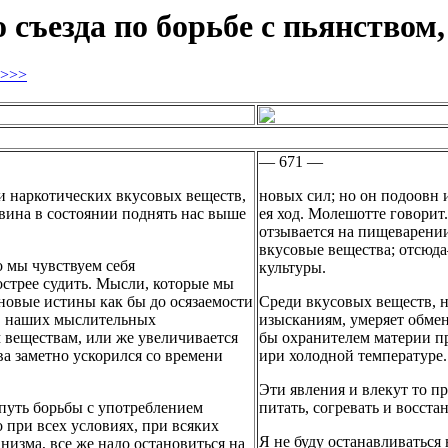
 съезда по борьбе с пьянством,
>>>
— 671 —
 и наркотических вкусовых веществ,
новых сил; но он подоовн 
 вина в состоянии поднять нас выше
ея ход. Молешотте говорит
отзывается на пищеварени
вкусовые вещества; отсю
о мы чувствуем себя
культуры.
острее судить. Мысли, которые мы
 новые истины как бы до осязаемости
Среди вкусовых веществ, н
 в наших мыслительных
изысканиям, умеряет обмен 
 веществам, или же увеличивается
бы охранителем материи п
а заметно ускорился со времени
ири холодной температуре.
Эти явления и влекут то п
путь борьбы с употреблением
питать, согревать и восста
 при всех условиях, при всяких
Я не буду останавливаться 
низма, все же надо остановиться на