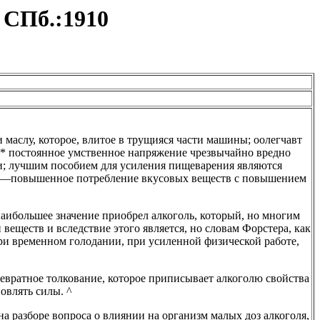
 СПб.:1910
и маслу, которое, влитое в трущияся части машины; оолегчавт
.* постоянное умственное напряжение чрезвычайно вредно
и; лучшим пособием для усиления пищеварения являются
да—повышенное потребление вкусовых веществ с повышением
аибольшее значение приобрел алкоголь, который, но многим
веществ и вследствие этого является, но словам Форстера, как
ри временном голодании, при усиленной физической работе,
ревратное толкование, которое приписывает алкоголю свойства
новлять силы. ^
на разборе вопроса о влиянии на организм малых доз алкоголя,