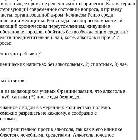
с в настоящее время не решенным категорически. Как материал
ктеризующий современное состояние вопроса, я приведу
анкеты, организованной д-ром Феликсом Реньо среди
иологии и медицины. Реньо задался вопросом: можете ли
адающий хроническим переутомлением, живущий в
обстановке городов, обойтись без возбуждающих средствъ?
дств предпочтительней: чай, кофе, алкоголь и проч.? И
росы:
енно употребляете?
иенических напитках без алкогольных, 2) спиртных, 3) чае,
ых ответов.
ин из выдающихся ученых Франции заявил, что алкоголь в
куб. сантим.) *) после еды безвреден.
мешанное с водой в умеренных количествах полезно.
озможно разрешать не каждому, а сообразно с
остями.
ался решительно против алкоголя, так как в его клинике
бляется с лечебными средствами. Алкоголь полезное