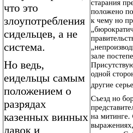
старания пре
что это
положено по
злоупотребления
к чему но п
„бюрократич
сидельцев, а не
правительст
система.
„непроизвод
зале постеп
Но ведь,
Присутствую
одной сторо
еидельцы самым
другие серь
положением о
Съезд но бо
разрядах
представите
казенных винных
на митинге.
выражениях,
лавок и