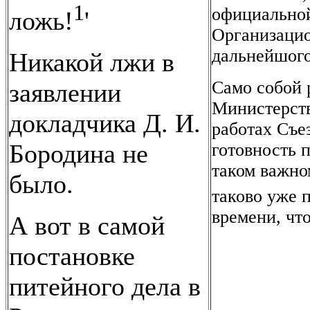
1
официальной
ложь!
'
Организацио
дальнейшого
Никакой лжи в
Само собой 
заявлении
Министерств
докладчика Д. И.
работах Съе
Бородина не
готовность п
таком важном
было.
таково уже 
времени, что
А вот в самой
постановке
питейного дела в