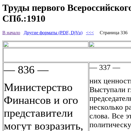
Труды первого Всероссийского
СПб.:1910
В начало
Другие форматы (PDF, DjVu)
<<<
Страница 336
— 337 —
— 836 —
них ценност
Министерство
Выступали г
Финансов и ого
председател
несколько р
представители
слова. Все э
могут возразить,
политическу