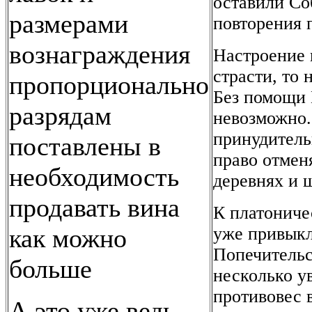
оставили Со
размерами
повторения 
вознаграждения
Настроение 
страсти, то 
пропорционально
Без помощи 
разрядам
невозможно.
принудитель
поставлены в
право отмен
необходимость
деревнях и 
продавать вина
К платониче
уже привыкл
как можно
Попечительс
больше
несколько у
противовес 
А это уже ведь