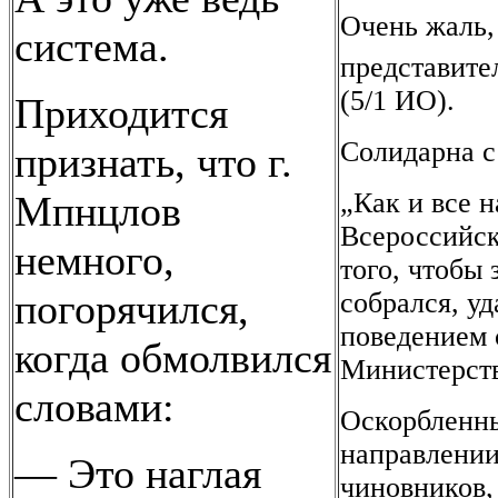
Очень жаль,
система.
представите
(5/1 ИО).
Приходится
Солидарна с 
признать, что г.
„Как и все 
Мпнцлов
Всероссийск
немного,
того, чтобы 
погорячился,
собрался, у
поведением 
когда обмолвился
Министерств
словами:
Оскорбленны
направлении
— Это наглая
чиновников, 