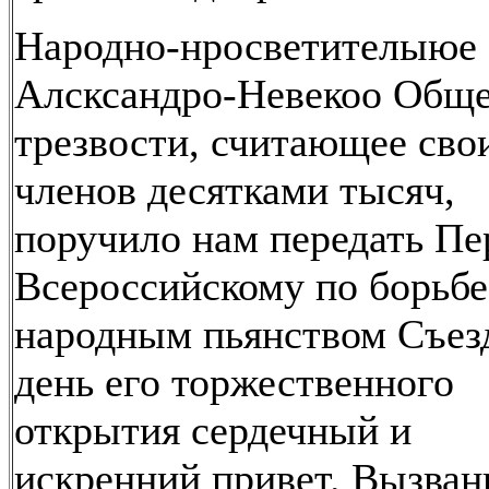
Народно-нросветителыюе
Алсксандро-Невекоо Общ
трезвости, считающее сво
членов десятками тысяч,
поручило нам передать П
Всероссийскому по борьбе
народным пьянством Съез
день его торжественного
открытия сердечный и
искренний привет. Вызван