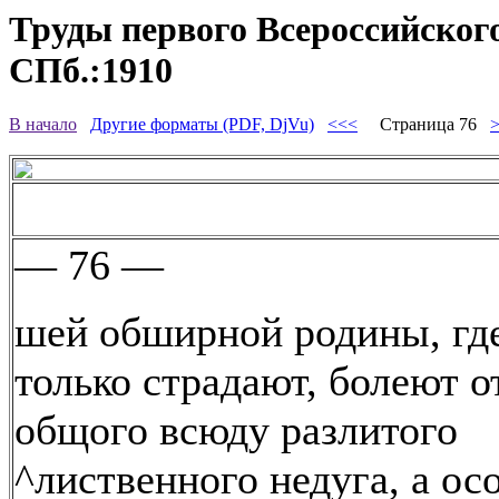
Труды первого Всероссийского
СПб.:1910
В начало
Другие форматы (PDF, DjVu)
<<<
Страница 76
— 76 —
шей обширной родины, гд
только страдают, болеют о
общого всюду разлитого
^лиственного недуга, а ос