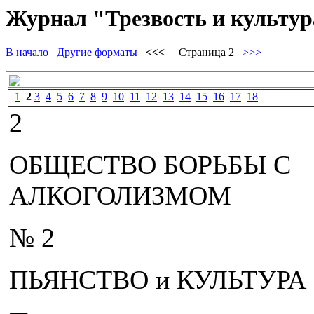
Журнал "Трезвость и культура"
В начало
Другие форматы
<<<
Страница 2
>>>
1
2
3
4
5
6
7
8
9
10
11
12
13
14
15
16
17
18
2
ОБЩЕСТВО БОРЬБЫ С
АЛКОГОЛИЗМОМ
№ 2
ПЬЯНСТВО и КУЛЬТУРА