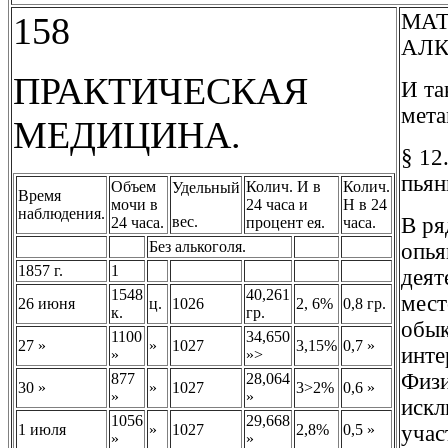
МАТ
158
АЛК
ПРАКТИЧЕСКАЯ
И та
мета
МЕДИЦИНА.
§ 12
пьян
Объем
Колич. И в
Колич.
Удельный
Время
мочи в
24 часа и
Н в 24
наблюдения.
вес.
В ря
24 часа.
процент ея.
часа.
Без алькоголя.
опья
1857 г.
1
деят
1548
40,261
мест
26 июня
ц.
1026
2, 6%
0,8 гр.
к.
гр.
обык
1100
34,650
27 »
»
1027
3,15%
0,7 »
инте
»
»>
Физи
877
28,064
30 »
»
1027
3>2%
0,6 »
»
»
искл
1056
29,668
1 июля
»
1027
2,8%
0,5 »
учас
»
»