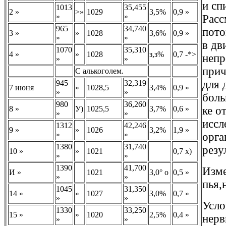
и сп
1013
35,455
2 »
>»
1029
3,5%
0,9 »
»
»
Расс
965
34,740
пото
3 »
»
1028
3,6%
0,9 »
»
»
в дв
1070
35,310
4 »
»
1028
з,з%
0,7 -*>
непр
»
»
прич
С алькоголем.
для 
945
32,319
7 июня
»
1028,5
3,4%
0,9 »
»
»
боль
980
36,260
8 »
У)
1025,5
3,7%
0,6 »
ке о
»
»
иссл
1312
42,246
9 »
»
1026
3,2%
1,9 »
»
»
орга
1380
31,740
резу
10 »
»
1021
0,7 х)
»
»
1390
41,700
Изме
И »
1021
3,0° о
0,5 »
»
»
пья,
1045
31,350
14 »
»
1027
3,0%
0,7 »
»
»
Усло
1330
33,250
15 »
»
1020
2,5%
0,4 »
нерв
»
»