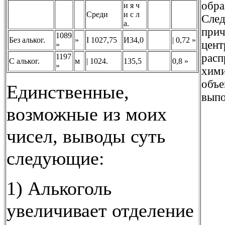
обра
и я ч
Среди
и с л
След
а.
прич
1089
Без альког.
»
I 1027,75
И34,0
| 0,72 »
цент
»
расп
1197
С альког.
м
| 1024.
135,5
0,8 »
»
хими
объе
Единственные,
выпо
возможные из моих
чисел, выводы суть
следующие:
1) Алькоголь
увеличивает отделение