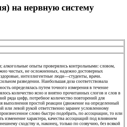
ля) на нервную систему
ти; алкогольные опыты проверялись контрольными: словом,
жно чистых, не осложненных, надежно достоверных
 здоровые, интеллигентные люди—студенты, врачи.
 в сильном разведении. Наибольшая доза соответствовала
ьность определялась путем точного измерения в течение
ялось количество ясно и внятно прочитанных слогов и слов в
й ряда цифр, потребное количество повторений для
для выполнения простой реакции (движение на определенный
вой или левой рукой ответственно заранее условленному
произнесенное слово быстро подобрать, по ассоциации, то или
ь изменение характера, качества ассоциаций под влиянием
ешнему сходству и, наконец, только по созвучию, без всякой