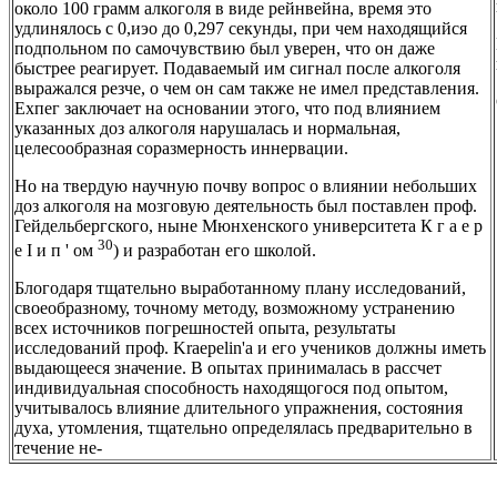
около 100 грамм алкоголя в виде рейнвейна, время это
удлинялось с 0,иэо до 0,297 секунды, при чем находящийся
подпольном по самочувствию был уверен, что он даже
быстрее реагирует. Подаваемый им сигнал после алкоголя
выражался резче, о чем он сам также не имел представления.
Ехпег заключает на основании этого, что под влиянием
указанных доз алкоголя нарушалась и нормальная,
целесообразная соразмерность иннервации.
Но на твердую научную почву вопрос о влиянии небольших
доз алкоголя на мозговую деятельность был поставлен проф.
Гейдельбергского, ныне Мюнхенского университета К г а е р
30
е I и п ' ом
) и разработан его школой.
Блогодаря тщательно выработанному плану исследований,
своеобразному, точному методу, возможному устранению
всех источников погрешностей опыта, результаты
исследований проф. Kraepelin'a и его учеников должны иметь
выдающееся значение. В опытах принималась в рассчет
индивидуальная способность находящогося под опытом,
учитывалось влияние длительного упражнения, состояния
духа, утомления, тщательно определялась предварительно в
течение не-