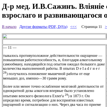
Д-р мед. И.В.Сажинъ. Вліяніе
взрослаго и развивающагося 
В начало
Другие форматы (PDF, DjVu)
<<<
Страница 11
>
— 11 —
тывалось противуположное действительности ощущение —
повышенная работоспособность, и, блогодаря алкогольному
самообману, находящийся под опытом ожидал большого даже
количества выполненной работы. В опытах D е I а d г и е г
28
) получалось понижение мышечной работы от еще
меньших доз, именно—30 грамм рому.
Более или менее точно ослабление мозговой деятельности от
однократной дозы алкоголя впервые было установлено
29
опытами венского физиолога Exner'a
) в 1873 г. Он
определял время, потребное для восприятия известных
ощущений и сигнализации о них. Через два часа по приеме