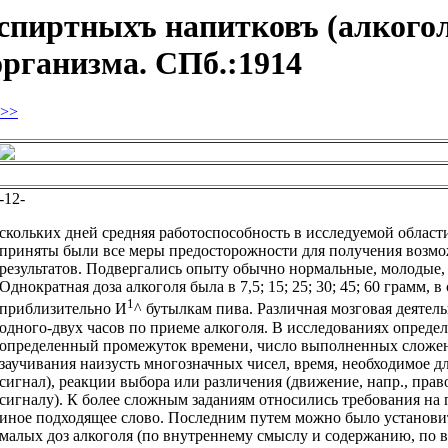
 спиртныхъ напитковъ (алкого
организма. СПб.:1914
>>
-12-
скольких дней средняя работоспособность в исследуемой облас
приняты были все меры предосторожности для получения возмо
результатов. Подвергались опыту обычно нормальные, молодые,
Однократная доза алкоголя была в 7,5; 15; 25; 30; 45; 60 грамм,
1
приблизительно И
^ бутылкам пива. Различная мозговая деятел
одного-двух часов по приеме алкоголя. В исследованиях определ
определенный промежуток времени, число выполненных сложени
заучивания наизусть многозначных чисел, время, необходимое 
сигнал), реакции выбора или различения (движение, напр., пра
сигналу). К более сложным заданиям относились требования на 
иное подходящее слово. Последним путем можно было установит
малых доз алкоголя (по внутреннему смыслу и содержанию, по вн