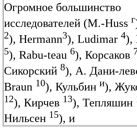
Огромное большинство
г
исследователей (M.-Huss
2
3
4
), Hermann
), Ludimar
)
5
6
), Rabu-teau
), Корсаков
8
Сикорский
), А. Дани-ле
10
и
Braun
), Кульбин
), Жук
12
13
), Кирчев
), Тепляшин
15
Нильсен
), и