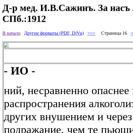
Д-р мед. И.В.Сажинъ. За насъ 
СПб.:1912
В начало
Другие форматы (PDF, DjVu)
<<<
Страница 16
- ИО -
ний, несравненно опаснее
распространения алкоголи
других внушением и через
подражание, чем те пьющи