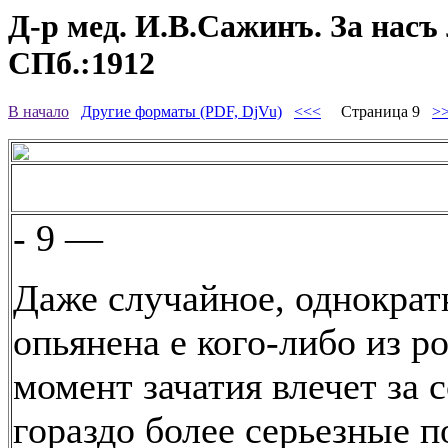
Д-р мед. И.В.Сажинъ. За насъ 
СПб.:1912
В начало
Другие форматы (PDF, DjVu)
<<<
Страница 9
>
- 9 —
Даже случайное, однократ
опьянена е кого-либо из р
момент зачатия влечет за 
гораздо более серьезные п