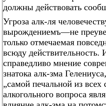
должны действовать сооб
Угроза алк-ля человечеств
вырождениемъ—не преуве
только отмечаемая повсед
всюду действительность. 
справедливо мнение совр
знатока алк-зма Гелениуса,
„самой печальной из всех 
алкогольного вопроса явля
влияние алк-зма на потом