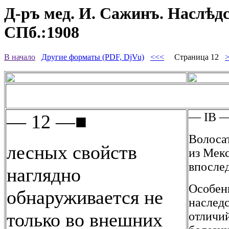
Д-ръ мед. И. Сажинъ. Наслѣд
СПб.:1908
В начало
Другие форматы (PDF, DjVu)
<<<
Страница 12
— IB 
— 12 —■
Волоса
лесных свойств
из Мекс
впослед
наглядно
Особен
обнаруживается не
наследс
только во внешних
отличий