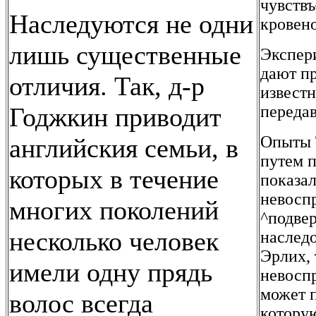
чувств
Наследуются не одни
кровен
лишь существенные
Экспер
дают пр
отличия. Так, д-р
извест
Годжкин приводит
передав
Опыты T
английския семьи, в
путем 
которых в течение
показа
невоспр
многих поколений
^подве
несколько человек
наслед
Эрлих,
имели одну прядь
невосп
может п
волос всегда
котору