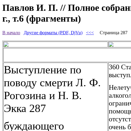
Павлов И. П. // Полное собра
г., т.6 (фрагменты)
В начало
Другие форматы (PDF, DjVu)
<<<
Страница 287
360 Ст
Выступление по
выступл
поводу смерти Л. Ф.
Нелету
Рогозина и Н. В.
алкогол
ограни
Экка 287
помощь
отсутс
буждающего
очень 