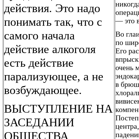
никогд
действия. Это надо
операц
понимать так, что с
— это 
самого начала
Во гла
по шир
действие алкоголя
Его рас
впрыск
есть действие
очень 
парализующее, а не
эндока
в брюш
возбуждающее.
хлорал
вивисе
ВЫСТУПЛЕНИЕ НА
компен
Постеп
ЗАСЕДАНИИ
центра
ОБЩЕСТВА
падени