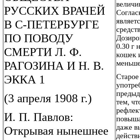
величи
РУССКИХ ВРАЧЕЙ
Соглас
являет
В С-ПЕТЕРБУРГЕ
средст
ПО ПОВОДУ
Дозиро
0.30 г 
СМЕРТИ Л. Ф.
кошек 
РАГОЗИНА И Н. В.
меньше
Старое
ЭККА 1
употре
предыд
(3 апреля 1908 г.)
тем, чт
рефлек
И. П. Павлов:
повыша
даже в
Открывая нынешнее
действ