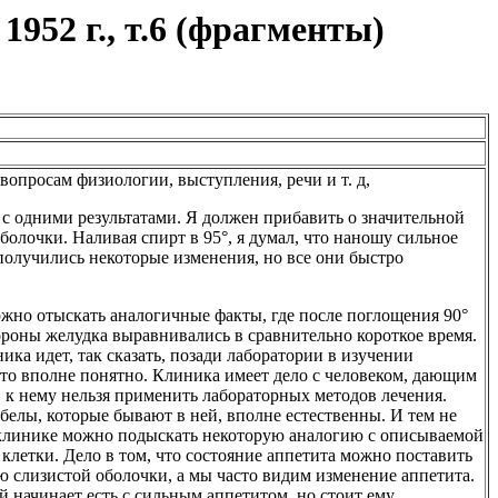
952 г., т.6 (фрагменты)
вопросам физиологии, выступления, речи и т. д,
 с одними результатами. Я должен прибавить о значительной
олочки. Наливая спирт в 95°, я думал, что наношу сильное
 получились некоторые изменения, но все они быстро
ожно отыскать аналогичные факты, где после поглощения 90°
ороны желудка выравнивались в сравнительно короткое время.
ника идет, так сказать, позади лаборатории в изучении
это вполне понятно. Клиника имеет дело с человеком, дающим
 к нему нельзя применить лабораторных методов лечения.
обелы, которые бывают в ней, вполне естественны. И тем не
в клинике можно подыскать некоторую аналогию с описываемой
клетки. Дело в том, что состояние аппетита можно поставить
ю слизистой оболочки, а мы часто видим изменение аппетита.
й начинает есть с сильным аппетитом, но стоит ему