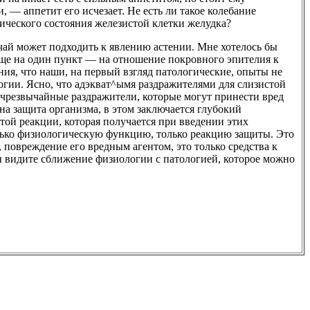
, — аппетит его исчезает. Не есть ли такое колебание
ического состояния железистой клетки желудка?
учай может подходить к явлению астении. Мне хотелось бы
ще на один пункт — на отношение покровного эпителия к
ния, что наши, на первый взгляд патологические, опыты не
огии. Ясно, что адэкват^ымя раздражителями для слизистой
 чрезвычайные раздражители, которые могут принести вред
на защита организма, в этом заключается глубокий
той реакции, которая получается при введении этих
лько физиологическую функцию, только реакцию защиты. Это
, повреждение его вредным агентом, это только средства к
ы видите сближение физиологии с патологией, которое можно