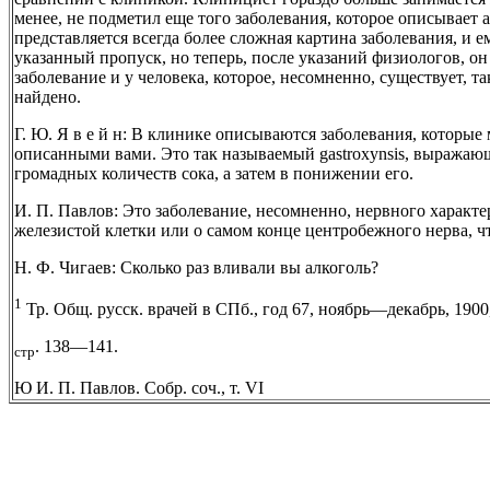
менее, не подметил еще того заболевания, которое описывает 
представляется всегда более сложная картина заболевания, и е
указанный пропуск, но теперь, после указаний физиологов, о
заболевание и у человека, которое, несомненно, существует, т
найдено.
Г. Ю. Я в е й н: В клинике описываются заболевания, которые
описанными вами. Это так называемый gastroxynsis, выражаю
громадных количеств сока, а затем в понижении его.
И. П. Павлов: Это заболевание, несомненно, нервного характе
железистой клетки или о самом конце центробежного нерва, чт
Н. Ф. Чигаев: Сколько раз вливали вы алкоголь?
1
Тр. Общ. русск. врачей в СПб., год 67, ноябрь—декабрь, 1900
. 138—141.
стр
Ю И. П. Павлов. Собр. соч., т. VI