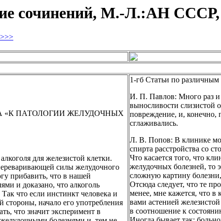
ие сочинений, М.-Л.:АН СССР, 1
>>>
1-гб Статьи по различным 
И. П. Павлов: Много раз и
выносливости слизистой об
А «К ПАТОЛОГИИ ЖЕЛУДОЧНЫХ
повреждение, и, конечно,
сглаживались.
Л. В. Попов: В клинике м
спирта расстройства со ст
Что касается того, что кли
и алкоголя для железистой клетки.
желудочных болезней, то 
переваривающей силы желудочного
сложную картину болезни,
гу прибавить, что в нашей
Отсюда следует, что те пр
ями и доказано, что алкоголь
менее, мне кажется, что 
Так что если инстинкт человека и
вами астенией железистой 
ой стороны, начало его употребления
в соотношение к состояни
ать, что значит эксперимент в
Иногда бывает так: больно
 желудочными болезнями и, тем не