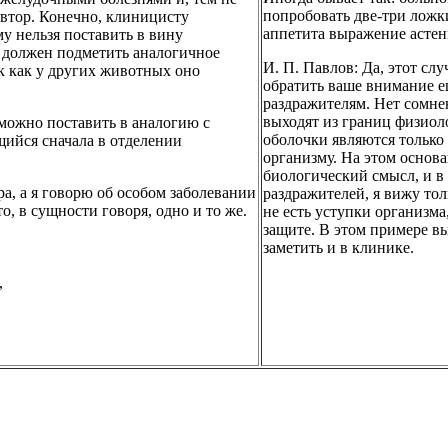
попробовать две-три ложки
автор. Конечно, клиницисту
аппетита выражение астен
му нельзя поставить в вину
н должен подметить аналогичное
И. П. Павлов: Да, этот сл
ак как у других животных оно
обратить ваше внимание е
раздражителям. Нет сомне
выходят из границ физиол
 можно поставить в аналогию с
оболочки являются только
щийся сначала в отделении
организму. На этом основа
биологический смысл, и в 
ра, а я говорю об особом заболевании
раздражителей, я вижу то
о, в сущности говоря, одно и то же.
не есть уступки организма
защите. В этом примере в
заметить и в клинике.
,