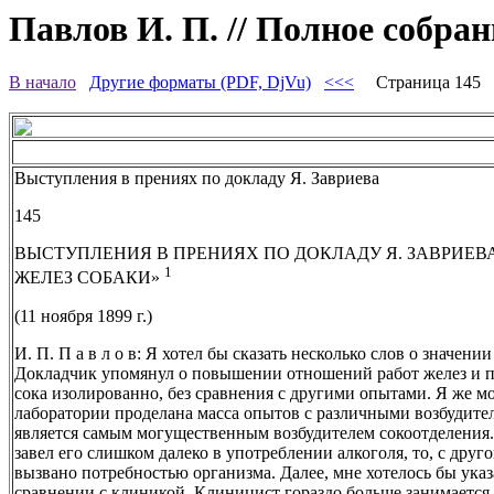
Павлов И. П. // Полное собран
В начало
Другие форматы (PDF, DjVu)
<<<
Страница 145
Выступления в прениях по докладу Я. Завриева
145
ВЫСТУПЛЕНИЯ В ПРЕНИЯХ ПО ДОКЛАДУ Я. ЗАВРИЕВ
1
ЖЕЛЕЗ СОБАКИ»
(11 ноября 1899 г.)
И. П. П а в л о в: Я хотел бы сказать несколько слов о значени
Докладчик упомянул о повышении отношений работ желез и 
сока изолированно, без сравнения с другими опытами. Я же мо
лаборатории проделана масса опытов с различными возбудител
является самым могущественным возбудителем сокоотделения. 
завел его слишком далеко в употреблении алкоголя, то, с друг
вызвано потребностью организма. Далее, мне хотелось бы указ
сравнении с клиникой. Клиницист гораздо больше занимается